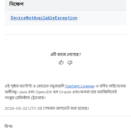
নিক্ষেপ
Device
Not
Available
Exception
এটি কাজে লেগেছে?
এই পৃষ্ঠার কন্টেন্ট ও কোডের নমুনাগুলি
Content License
-এ বর্ণিত লাইসেন্সের
অধীনস্থ। Java এবং OpenJDK হল Oracle এবং/অথবা তার অ্যাফিলিয়েট
সংস্থার রেজিস্টার্ড ট্রেডমার্ক।
2026-06-22 UTC-তে শেষবার আপডেট করা হয়েছে।
বিল্ড