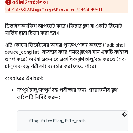
এই ক্লাসটি অপ্রচলিত।
এর পরিবর্তে
ব্যবহার করুন।
AFlagsTargetPreparer
ডিভাইসকনফিগ আপডেট করে (ফিচার ফ্ল্যাগ যা একটি রিমোট
সার্ভিস দ্বারা টিউন করা হয়)।
এটি কোনো ডিভাইসের অবস্থা পুনরুৎপাদন করতে (`adb shell
device_config list` ব্যবহার করে সমস্ত ফ্ল্যাগের মান একটি ফাইলে
ডাম্প করে) অথবা একসাথে একাধিক ফ্ল্যাগ চালু/বন্ধ করতে (সব-
চালু/সব-বন্ধ পরীক্ষা) ব্যবহার করা যেতে পারে।
ব্যবহারের উদাহরণ:
সম্পূর্ণ চালু/সম্পূর্ণ বন্ধ পরীক্ষার জন্য, প্রয়োজনীয় ফ্ল্যাগ
ফাইলটি নির্দিষ্ট করুন:
--flag-file=flag_file_path