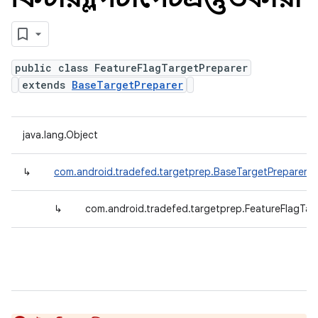
public class FeatureFlagTargetPreparer
extends
BaseTargetPreparer
java.lang.Object
↳
com.android.tradefed.targetprep.BaseTargetPreparer
↳
com.android.tradefed.targetprep.FeatureFlagTar