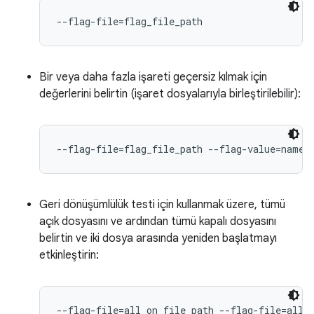
--flag-file=flag_file_path
Bir veya daha fazla işareti geçersiz kılmak için
değerlerini belirtin (işaret dosyalarıyla birleştirilebilir):
--flag-file=flag_file_path --flag-value=names
Geri dönüşümlülük testi için kullanmak üzere, tümü
açık dosyasını ve ardından tümü kapalı dosyasını
belirtin ve iki dosya arasında yeniden başlatmayı
etkinleştirin:
--flag-file=all_on_file_path --flag-file=all_o