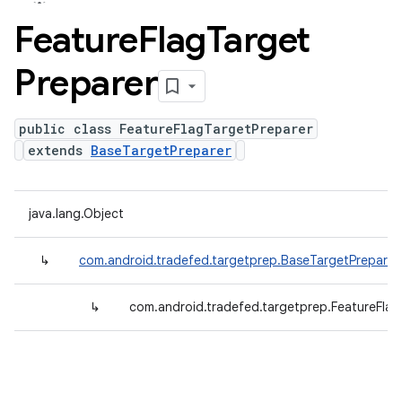
Feature
Flag
Target
Preparer
public class FeatureFlagTargetPreparer
extends
BaseTargetPreparer
java.lang.Object
↳
com.android.tradefed.targetprep.BaseTargetPreparer
↳
com.android.tradefed.targetprep.FeatureFlag