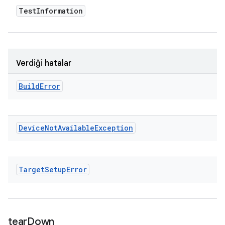
Test
Information
Verdiği hatalar
Build
Error
Device
Not
Available
Exception
Target
Setup
Error
tear
Down