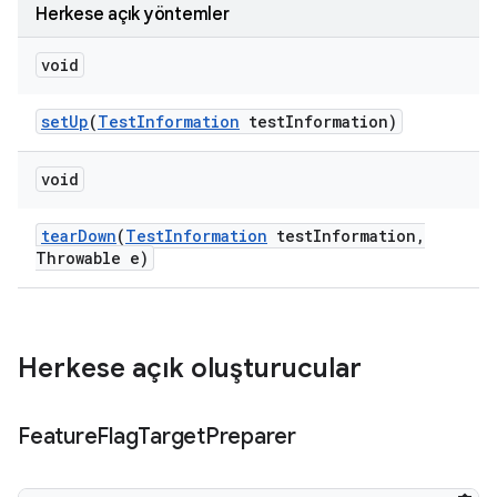
Herkese açık yöntemler
void
set
Up
(
Test
Information
test
Information)
void
tear
Down
(
Test
Information
test
Information
,
Throwable e)
Herkese açık oluşturucular
Feature
Flag
Target
Preparer