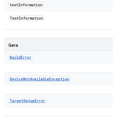
test
Information
Test
Information
Gera
Build
Error
Device
Not
Available
Exception
Target
Setup
Error