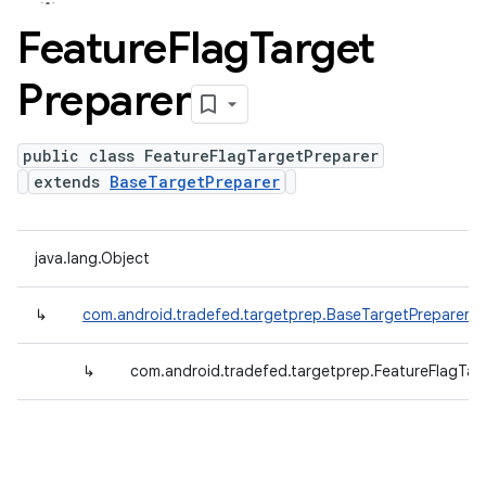
Feature
Flag
Target
Preparer
public class FeatureFlagTargetPreparer
extends
BaseTargetPreparer
java.lang.Object
↳
com.android.tradefed.targetprep.BaseTargetPreparer
↳
com.android.tradefed.targetprep.FeatureFlagTar