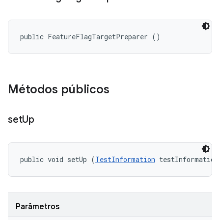
public FeatureFlagTargetPreparer ()
Métodos públicos
set
Up
public void setUp (
TestInformation
 testInformation
Parâmetros