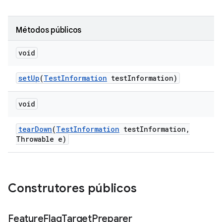
Métodos públicos
void
set
Up
(
Test
Information
test
Information)
void
tear
Down
(
Test
Information
test
Information
,
Throwable e)
Construtores públicos
Feature
Flag
Target
Preparer