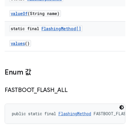
value
Of
(String name)
static final
Flashing
Method[]
values
()
Enum 값
FASTBOOT
_
FLASH
_
ALL
public static final 
FlashingMethod
 FASTBOOT_FLASH