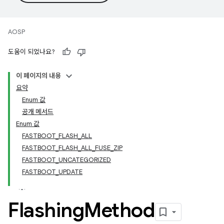
AOSP
도움이 되었나요?
이 페이지의 내용
요약
Enum 값
공개 메서드
Enum 값
FASTBOOT_FLASH_ALL
FASTBOOT_FLASH_ALL_FUSE_ZIP
FASTBOOT_UNCATEGORIZED
FASTBOOT_UPDATE
Flashing
Method