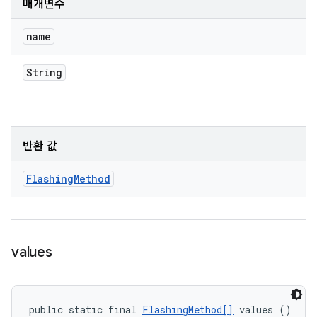
매개변수
name
String
반환 값
Flashing
Method
values
public static final 
FlashingMethod[]
 values ()