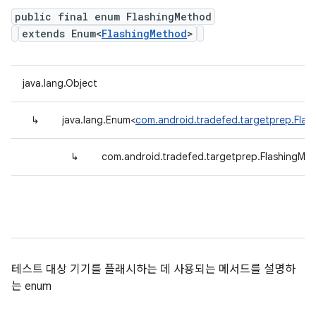
public final enum FlashingMethod
extends Enum<
FlashingMethod
>
java.lang.Object
↳
java.lang.Enum<
com.android.tradefed.targetprep.Fla
↳
com.android.tradefed.targetprep.FlashingMe
테스트 대상 기기를 플래시하는 데 사용되는 메서드를 설명하
는 enum