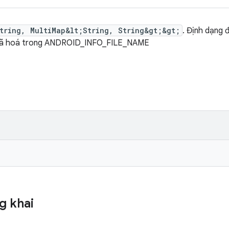
tring, MultiMap&lt;String, String&gt;&gt;
. Định dạng 
ợc mã hoá trong ANDROID_INFO_FILE_NAME
g khai