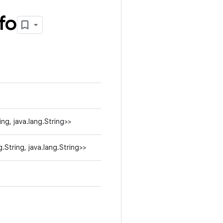
fo
ing, java.lang.String>>
g.String, java.lang.String>>
o