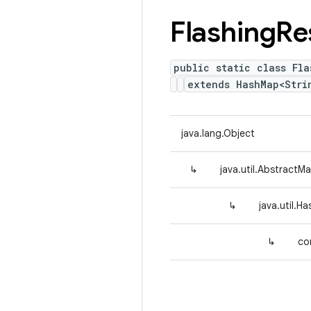
Flashing
Re
public static class Fla
extends HashMap<Str
java.lang.Object
↳
java.util.AbstractM
↳
java.util.H
↳
co