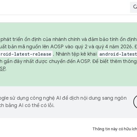
phát triển ổn định của nhánh chính và đảm bảo tính ổn địn
ẽ xuất bản mã nguồn lên AOSP vào quý 2 và quý 4 năm 2026.
droid-latest-release
. Nhánh tệp kê khai
android-lates
h gần đây nhất được chuyển đến AOSP. Để biết thêm thông t
OSP
.
gle sử dụng công nghệ AI để dịch nội dung sang ngôn
h bằng AI có thể có lỗi.
Thông tin này có hữu íc