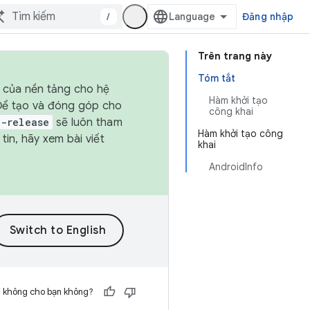
/
Đăng nhập
Trên trang này
Tóm tắt
h của nền tảng cho hệ
Hàm khởi tạo
 Để tạo và đóng góp cho
công khai
t-release
sẽ luôn tham
Hàm khởi tạo công
in, hãy xem bài viết
khai
AndroidInfo
h không cho bạn không?