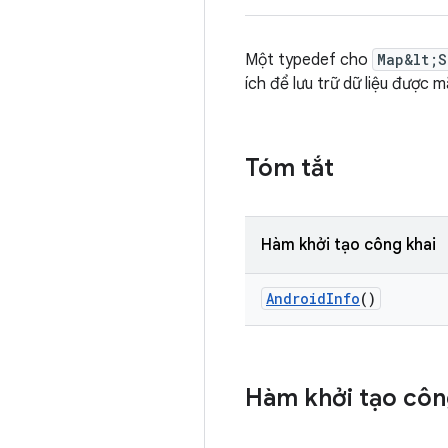
Một typedef cho
Map&lt;S
ích để lưu trữ dữ liệu đư
Tóm tắt
Hàm khởi tạo công khai
Android
Info
()
Hàm khởi tạo côn