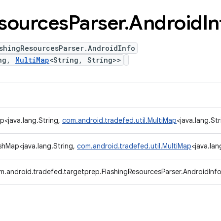
sources
Parser
.
Android
In
shingResourcesParser.AndroidInfo
ing,
MultiMap
<String, String>>
ap<java.lang.String,
com.android.tradefed.util.MultiMap
<java.lang.Str
ashMap<java.lang.String,
com.android.tradefed.util.MultiMap
<java.lan
m.android.tradefed.targetprep.FlashingResourcesParser.AndroidInf