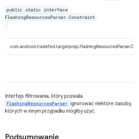
public static interface
FlashingResourcesParser.Constraint
com.android.tradefed.targetprep.FlashingResourcesParser.Con
Interfejs filtrowania, który pozwala
FlashingResourcesParser
ignorować niektóre zasoby,
których w innym przypadku mógłby użyć.
Podsumowanie