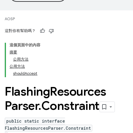
AOSP
這對你有幫助嗎？
這個頁面中的內容
摘要
公用方法
公用方法
shouldAccept
Flashing
Resources
Parser
.
Constraint
public static interface
FlashingResourcesParser.Constraint