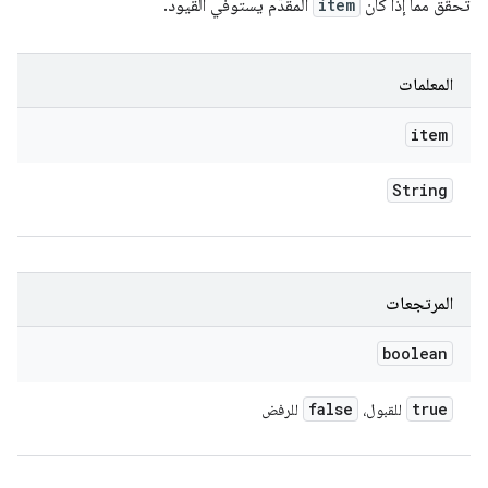
تحقَّق مما إذا كان
item
المقدَّم يستوفي القيود.
المعلمات
item
String
المرتجعات
boolean
false
true
للقبول،
للرفض