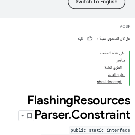
AOSP
هل كان المحتوى مفيدًا؟
على هذه الصفحة
ملخّص
الطرق العامة
الطرق العامة
shouldAccept
Flashing
Resources
Parser
.
Constraint
public static interface