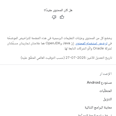
هل كان المحتوى مفيدًا؟
يخضع كل من المحتوى وعيّنات التعليمات البرمجية في هذه الصفحة للتراخيص الموضحّة
في
ترخيص استخدام المحتوى
. إنّ Java وOpenJDK هما علامتان تجاريتان مسجَّلتان
لشركة Oracle و/أو الشركات التابعة لها.
تاريخ التعديل الأخير: 2025-07-27 (حسب التوقيت العالمي المتفَّق عليه)
الإصدار
مستودع Android
المتطلّبات
التنزيل
معاينة البرامج الثنائية
نسخة برامج الجهة المصنِّعة