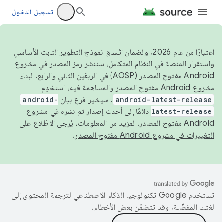
تسجيل الدخول
اعتبارًا من عام 2026، ولضمان اتّساق نموذج التطوير الثابت الأساسي
واستقرار المنصة في النظام المتكامل، سننشر رمز المصدر في مشروع
Android مفتوح المصدر (AOSP) في الربعَين الثاني والرابع. لبناء
مشروع Android مفتوح المصدر والمساهمة فيه، استخدِم
android-latest-release
. سيشير فرع بيان
android-
latest-release
دائمًا إلى أحدث إصدار تم نشره في مشروع
Android مفتوح المصدر. لمزيد من المعلومات، يُرجى الاطّلاع على
التغييرات في مشروع Android مفتوح المصدر
.
تستخدم Google تكنولوجيا الذكاء الاصطناعي لترجمة المحتوى إلى
لغتك المفضّلة، وقد تتضمّن بعض الأخطاء.