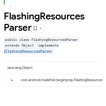
Flashing
Resources
Parser
public class FlashingResourcesParser
extends Object
implements
IFlashingResourcesParser
java.lang.Object
↳
com.android.tradefed.targetprep.FlashingResourcesPa