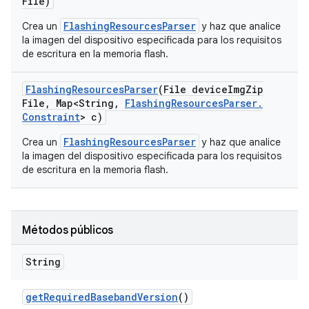
File)
FlashingResourcesParser
Crea un
y haz que analice
la imagen del dispositivo especificada para los requisitos
de escritura en la memoria flash.
Flashing
Resources
Parser
(File device
Img
Zip
File
,
Map<String
,
Flashing
Resources
Parser
.
Constraint
> c)
FlashingResourcesParser
Crea un
y haz que analice
la imagen del dispositivo especificada para los requisitos
de escritura en la memoria flash.
Métodos públicos
String
get
Required
Baseband
Version
()