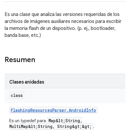
Es una clase que analiza las versiones requeridas de los
archivos de imágenes auxiliares necesarios para escribir
la memoria flash de un dispositivo. (p. ej., bootloader,
banda base, etc.)
Resumen
Clases anidadas
class
Flashing
Resources
Parser
.
Android
Info
Map&lt;String,
Es un typedef para
MultiMap&lt;String, String&gt;&gt;
.