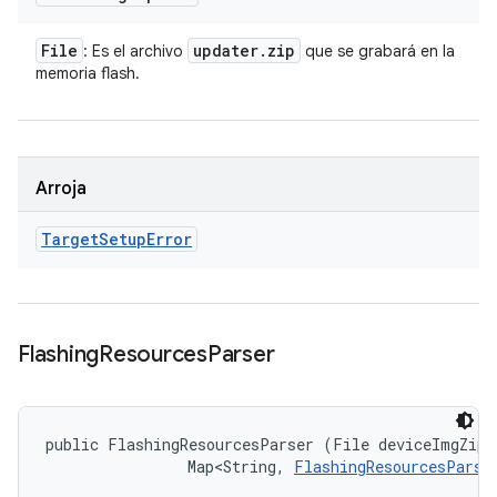
File
updater
.
zip
: Es el archivo
que se grabará en la
memoria flash.
Arroja
Target
Setup
Error
Flashing
Resources
Parser
public FlashingResourcesParser (File deviceImgZipFi
                Map<String, 
FlashingResourcesParse