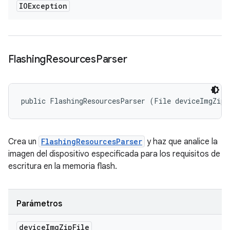
IOException
Flashing
Resources
Parser
public FlashingResourcesParser (File deviceImgZipF
Crea un
FlashingResourcesParser
y haz que analice la
imagen del dispositivo especificada para los requisitos de
escritura en la memoria flash.
Parámetros
device
Img
Zip
File