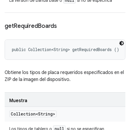
null
La versión de banda base o
si no se especifica
get
Required
Boards
public Collection<String> getRequiredBoards ()
Obtiene los tipos de placa requeridos especificados en el
ZIP de la imagen del dispositivo.
Muestra
Collection<String>
null
Los tipos de tablero o
si no se especifican