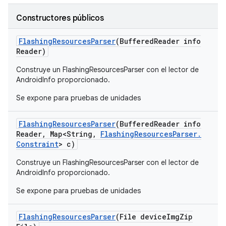
Constructores públicos
Flashing
Resources
Parser
(Buffered
Reader info
Reader)
Construye un FlashingResourcesParser con el lector de
AndroidInfo proporcionado.
Se expone para pruebas de unidades
Flashing
Resources
Parser
(Buffered
Reader info
Reader
,
Map<String
,
Flashing
Resources
Parser
.
Constraint
> c)
Construye un FlashingResourcesParser con el lector de
AndroidInfo proporcionado.
Se expone para pruebas de unidades
Flashing
Resources
Parser
(File device
Img
Zip