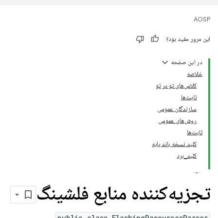
AOSP
این مرور مفید بود؟
در این صفحه
خلاصه
کلاس‌های تو در تو
ثابت‌ها
سازندگان عمومی
روش‌های عمومی
ثابت‌ها
کلید نسخه باند پایه
کلید_برد
تجزیه‌کننده منابع فلشینگ
public class FlashingResourcesParser