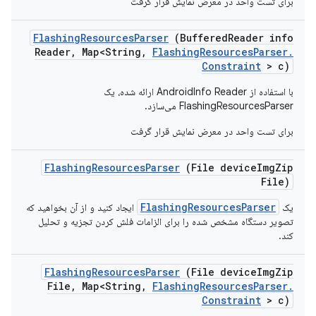
برای تست واحد در معرض نمایش قرار گرفت
Flashing
Resources
Parser
(Buffered
Reader info
Reader
,
Map<String
,
Flashing
Resources
Parser
.
Constraint
> c)
با استفاده از AndroidInfo Reader ارائه شده، یک
FlashingResourcesParser می‌سازد.
برای تست واحد در معرض نمایش قرار گرفت
Flashing
Resources
Parser
(File device
Img
Zip
File)
FlashingResourcesParser
یک
ایجاد کنید و از آن بخواهید که
تصویر دستگاه مشخص شده را برای الزامات فلش کردن تجزیه و تحلیل
کند.
Flashing
Resources
Parser
(File device
Img
Zip
File
,
Map<String
,
Flashing
Resources
Parser
.
Constraint
> c)