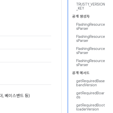
TRUSTY_VERSION
_KEY
공개 생성자
FlashingResource
sParser
FlashingResource
sParser
FlashingResource
sParser
FlashingResource
sParser
공개 메서드
getRequiredBase
bandVersion
getRequiredBoar
, 베이스밴드 등)
ds
getRequiredBoot
loaderVersion