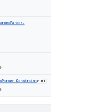
urces
Parser
.
.
s
Parser
.
Constraint
> c)
.