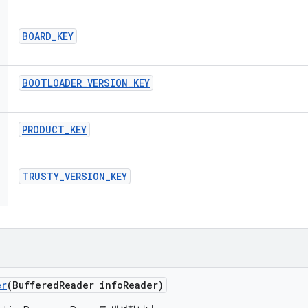
BOARD
_
KEY
BOOTLOADER
_
VERSION
_
KEY
PRODUCT
_
KEY
TRUSTY
_
VERSION
_
KEY
er
(Buffered
Reader info
Reader)