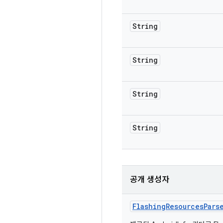
String
String
String
String
공개 생성자
Flashing
Resources
Pars