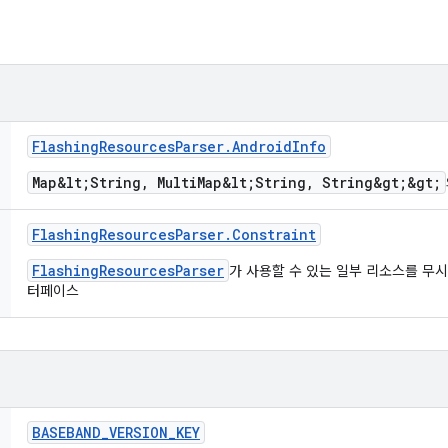
Flashing
Resources
Parser
.
Android
Info
Map&lt;String, MultiMap&lt;String, String&gt;&gt;
Flashing
Resources
Parser
.
Constraint
FlashingResourcesParser
가 사용할 수 있는 일부 리소스를 무시
터페이스
BASEBAND
_
VERSION
_
KEY