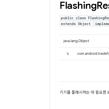
Flashing
Re
public class FlashingRe
extends Object
implem
java.lang.Object
↳
com.android.tradef
기기를 플래시하는 데 필요한 보