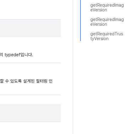
getRequiredImag
eVersion
getRequiredImag
eVersion
getRequiredTrus
tyVersion
의 typedef입니다.
할 수 있도록 설계된 필터링 인