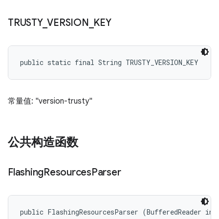
TRUSTY
_
VERSION
_
KEY
public static final String TRUSTY_VERSION_KEY
常量值: "version-trusty"
公共构造函数
Flashing
Resources
Parser
public FlashingResourcesParser (BufferedReader inf