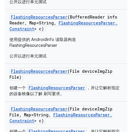
公开以进行单元测试
Flashing
Resources
Parser
(Buffered
Reader info
Reader
,
Map<String
,
Flashing
Resources
Parser
.
Constraint
> c)
使用提供的 AndroidInfo 读取器构造
FlashingResourcesParser
公开以进行单元测试
Flashing
Resources
Parser
(File device
Img
Zip
File)
FlashingResourcesParser
创建一个
，并让它解析指定
的设备映像以了解 刷写要求。
Flashing
Resources
Parser
(File device
Img
Zip
File
,
Map<String
,
Flashing
Resources
Parser
.
Constraint
> c)
FlashingResourcesParser
创建一个
，并让它解析指定