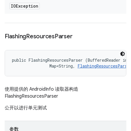
IOException
Flashing
Resources
Parser
public FlashingResourcesParser (BufferedReader info
                Map<String, 
FlashingResourcesParse
使用提供的 AndroidInfo 读取器构造
FlashingResourcesParser
公开以进行单元测试
参数