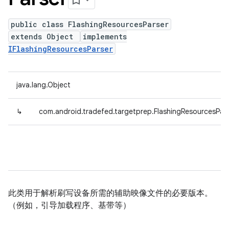
public class FlashingResourcesParser
extends Object
implements
IFlashingResourcesParser
java.lang.Object
↳
com.android.tradefed.targetprep.FlashingResourcesPar
此类用于解析刷写设备所需的辅助映像文件的必要版本。
（例如，引导加载程序、基带等）