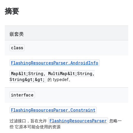
摘要
嵌套类
class
Flashing
Resources
Parser
.
Android
Info
Map&lt;String, MultiMap&lt;String,
String&gt;&gt;
的 typedef。
interface
Flashing
Resources
Parser
.
Constraint
FlashingResourcesParser
过滤接口，旨在允许
忽略一
些 它原本可能会使用的资源