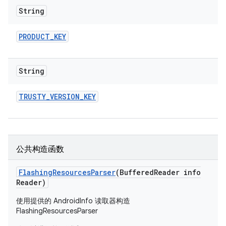
String
PRODUCT
_
KEY
String
TRUSTY
_
VERSION
_
KEY
公共构造函数
Flashing
Resources
Parser
(Buffered
Reader info
Reader)
使用提供的 AndroidInfo 读取器构造
FlashingResourcesParser