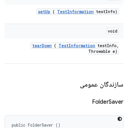
set
Up
(
Test
Information
test
Info)
void
tear
Down
(
Test
Information
test
Info
,
Throwable e)
سازندگان عمومی
Folder
Saver
public FolderSaver ()