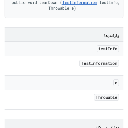
public void tearDown (
TestInformation
 testInfo, 

                Throwable e)
پارامترها
test
Info
Test
Information
e
Throwable
پرتاب می کند