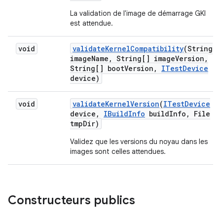
La validation de l'image de démarrage GKI
est attendue.
void
validate
Kernel
Compatibility
(String
image
Name
,
String[] image
Version
,
String[] boot
Version
,
ITest
Device
device)
void
validate
Kernel
Version
(
ITest
Device
device
,
IBuild
Info
build
Info
,
File
tmp
Dir)
Validez que les versions du noyau dans les
images sont celles attendues.
Constructeurs publics