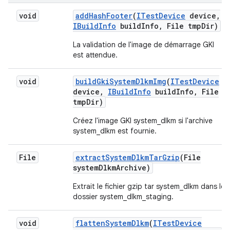
void
add
Hash
Footer
(
ITest
Device
device
,
IBuild
Info
build
Info
,
File tmp
Dir)
La validation de l'image de démarrage GKI
est attendue.
void
build
Gki
System
Dlkm
Img
(
ITest
Device
device
,
IBuild
Info
build
Info
,
File
tmp
Dir)
Créez l'image GKI system_dlkm si l'archive
system_dlkm est fournie.
File
extract
System
Dlkm
Tar
Gzip
(File
system
Dlkm
Archive)
Extrait le fichier gzip tar system_dlkm dans le
dossier system_dlkm_staging.
void
flatten
System
Dlkm
(
ITest
Device