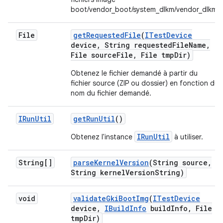
boot/vendor_boot/system_dlkm/vendor_dlkm.
File
get
Requested
File
(
ITest
Device
device
,
String requested
File
Name
,
File source
File
,
File tmp
Dir)
Obtenez le fichier demandé à partir du
fichier source (ZIP ou dossier) en fonction du
nom du fichier demandé.
IRun
Util
get
Run
Util
()
IRunUtil
Obtenez l'instance
à utiliser.
String[]
parse
Kernel
Version
(String source
,
String kernel
Version
String)
void
validate
Gki
Boot
Img
(
ITest
Device
device
,
IBuild
Info
build
Info
,
File
tmp
Dir)