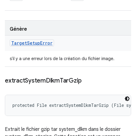
Génère
Target
Setup
Error
s'il y a une erreur lors de la création du fichier image.
extract
System
Dlkm
Tar
Gzip
protected File extractSystemDlkmTarGzip (File sys
Extrait le fichier gzip tar system_dlkm dans le dossier