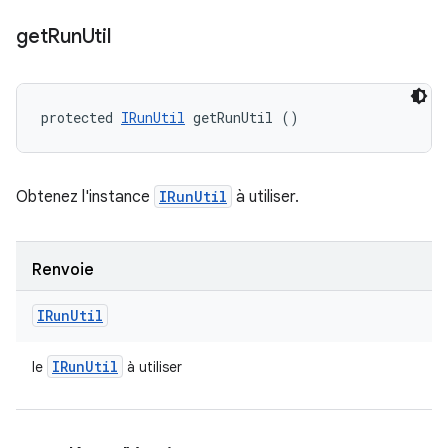
get
Run
Util
protected 
IRunUtil
 getRunUtil ()
Obtenez l'instance
IRunUtil
à utiliser.
Renvoie
IRun
Util
IRun
Util
le
à utiliser