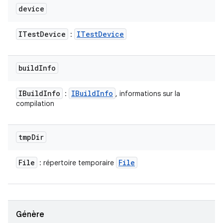
device
ITest
Device
ITest
Device
:
build
Info
IBuild
Info
IBuild
Info
:
, informations sur la
compilation
tmp
Dir
File
File
: répertoire temporaire
Génère