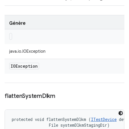
Génère
java.io.IOException
IOException
flatten
System
Dlkm
protected void flattenSystemDlkm (
ITestDevice
 devi
                File systemDlkmStagingDir)