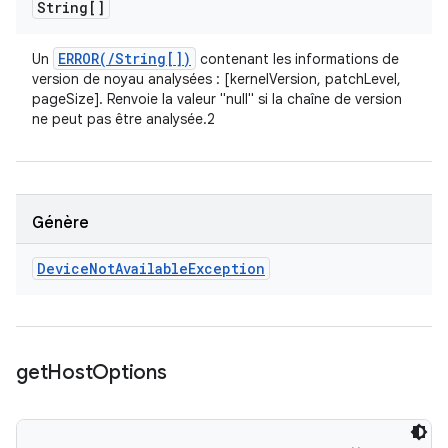
String[]
ERROR(
/
String[])
Un
contenant les informations de
version de noyau analysées : [kernelVersion, patchLevel,
pageSize]. Renvoie la valeur "null" si la chaîne de version
ne peut pas être analysée.2
Génère
Device
Not
Available
Exception
get
Host
Options