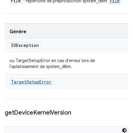
File
File
: répertoire de préproduction system_dlkm
Génère
IOException
ou TargetSetupError en cas d'erreur lors de
l'aplatissement de system_dlkm.
Target
Setup
Error
get
Device
Kernel
Version