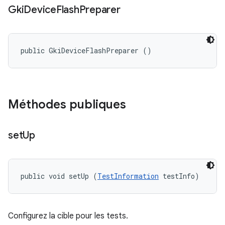
Gki
Device
Flash
Preparer
public GkiDeviceFlashPreparer ()
Méthodes publiques
set
Up
public void setUp (
TestInformation
 testInfo)
Configurez la cible pour les tests.