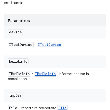
est fournie.
Paramètres
device
ITest
Device
ITest
Device
:
build
Info
IBuild
Info
IBuild
Info
:
, informations sur la
compilation
tmp
Dir
File
File
: répertoire temporaire