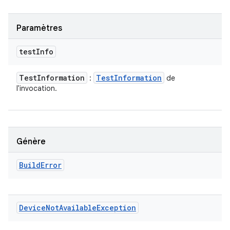
Paramètres
test
Info
Test
Information
Test
Information
:
de
l'invocation.
Génère
Build
Error
Device
Not
Available
Exception