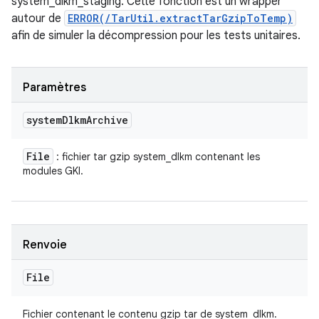
system_dlkm_staging. Cette fonction est un wrapper
autour de
ERROR(/TarUtil.extractTarGzipToTemp)
afin de simuler la décompression pour les tests unitaires.
Paramètres
system
Dlkm
Archive
File
: fichier tar gzip system_dlkm contenant les
modules GKI.
Renvoie
File
Fichier contenant le contenu gzip tar de system_dlkm.