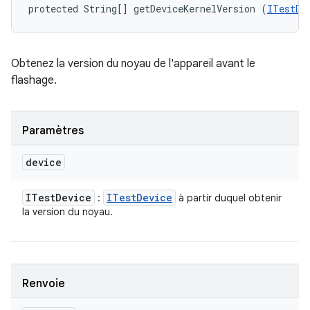
protected String[] getDeviceKernelVersion (
ITestDe
Obtenez la version du noyau de l'appareil avant le
flashage.
Paramètres
device
ITest
Device
ITest
Device
:
à partir duquel obtenir
la version du noyau.
Renvoie