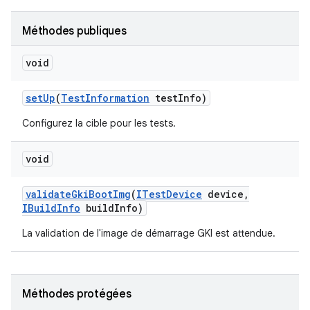
Méthodes publiques
void
set
Up
(
Test
Information
test
Info)
Configurez la cible pour les tests.
void
validate
Gki
Boot
Img
(
ITest
Device
device
,
IBuild
Info
build
Info)
La validation de l'image de démarrage GKI est attendue.
Méthodes protégées