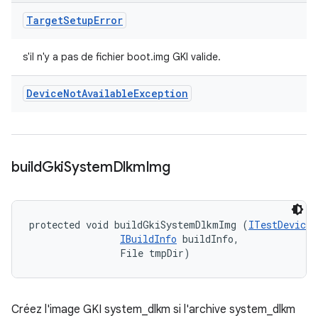
Target
Setup
Error
s'il n'y a pas de fichier boot.img GKI valide.
Device
Not
Available
Exception
build
Gki
System
Dlkm
Img
protected void buildGkiSystemDlkmImg (
ITestDevice
 
IBuildInfo
 buildInfo, 

                File tmpDir)
Créez l'image GKI system_dlkm si l'archive system_dlkm