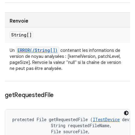
Renvoie
String[]
ERROR(
/
String[])
Un
contenant les informations de
version de noyau analysées : [kernelVersion, patchLevel,
pageSize]. Renvoie la valeur "null" si la chaîne de version
ne peut pas être analysée.
get
Requested
File
protected File getRequestedFile (
ITestDevice
 device
                String requestedFileName, 

                File sourceFile, 
