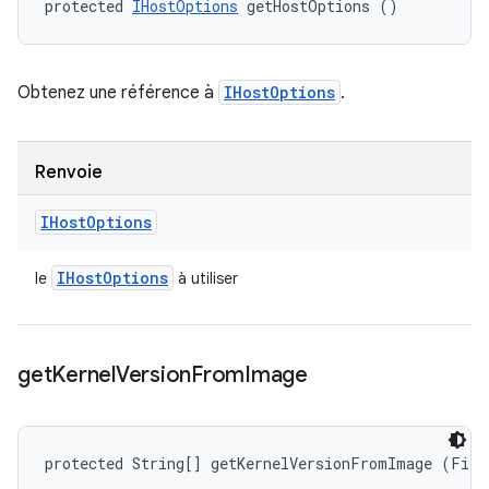
protected 
IHostOptions
 getHostOptions ()
Obtenez une référence à
IHostOptions
.
Renvoie
IHost
Options
IHost
Options
le
à utiliser
get
Kernel
Version
From
Image
protected String[] getKernelVersionFromImage (File