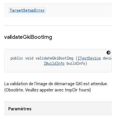
Target
Setup
Error
validate
Gki
Boot
Img
public void validateGkiBootImg (
ITestDevice
 device,
IBuildInfo
 buildInfo)
La validation de l'image de démarrage GKI est attendue.
(Obsolète. Veuillez appeler avec tmpDir fourni)
Paramètres