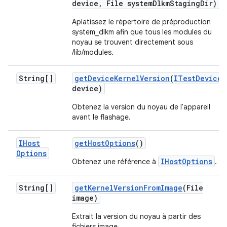
device
,
File system
Dlkm
Staging
Dir)
Aplatissez le répertoire de préproduction
system_dlkm afin que tous les modules du
noyau se trouvent directement sous
/lib/modules.
String[]
get
Device
Kernel
Version
(
ITest
Device
device)
Obtenez la version du noyau de l'appareil
avant le flashage.
IHost
get
Host
Options
()
Options
IHostOptions
Obtenez une référence à
.
String[]
get
Kernel
Version
From
Image
(File
image)
Extrait la version du noyau à partir des
fichiers image