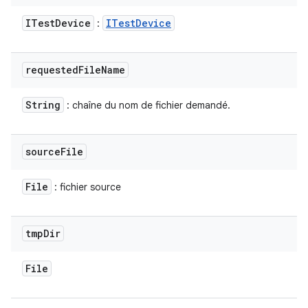
ITest
Device
ITest
Device
:
requested
File
Name
String
: chaîne du nom de fichier demandé.
source
File
File
: fichier source
tmp
Dir
File