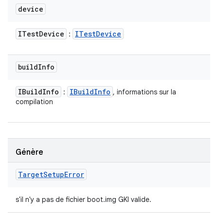
device
ITest
Device
ITest
Device
:
build
Info
IBuild
Info
IBuild
Info
:
, informations sur la
compilation
Génère
Target
Setup
Error
s'il n'y a pas de fichier boot.img GKI valide.