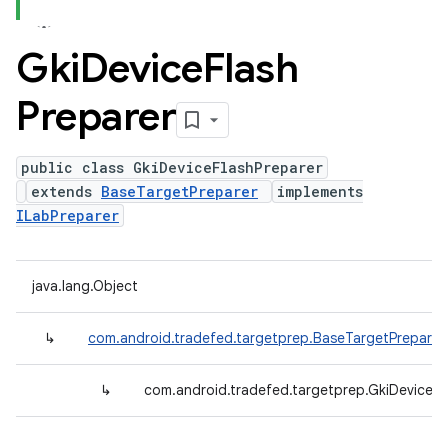
Gki
Device
Flash
Preparer
public class GkiDeviceFlashPreparer
extends
BaseTargetPreparer
implements
ILabPreparer
java.lang.Object
↳
com.android.tradefed.targetprep.BaseTargetPreparer
↳
com.android.tradefed.targetprep.GkiDeviceFl