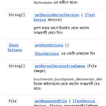
/lib/modules-এর অধীনে থাকে।
String[]
get
Device
Kernel
Version
(
ITest
Device
device)
ফ্ল্যাশ করার আগে ডিভাইস থেকে কার্নেল
সংস্করণটি জেনে নিন।
IHost
get
Host
Options
()
Options
IHostOptions
এর একটি রেফারেন্স নিন
String[]
get
Kernel
Version
From
Image
(File
image)
boot/vendor_boot/system_dlkm/vendor_dlkm
ইমেজ ফাইলগুলো থেকে কার্নেল সংস্করণটি বের
করে।
File
get
Requested
File
(
ITest
Device
device
,
String requested
File
Name
,