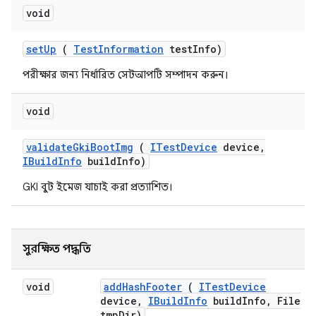
void
set
Up
(
Test
Information
test
Info)
পরীক্ষার জন্য নির্ধারিত সেটআপটি সম্পাদন করুন।
void
validate
Gki
Boot
Img
(
ITest
Device
device
,
IBuild
Info
build
Info)
GKI বুট ইমেজ যাচাই করা প্রত্যাশিত।
সুরক্ষিত পদ্ধতি
void
add
Hash
Footer
(
ITest
Device
device
,
IBuild
Info
build
Info
,
File
tmp
Dir)