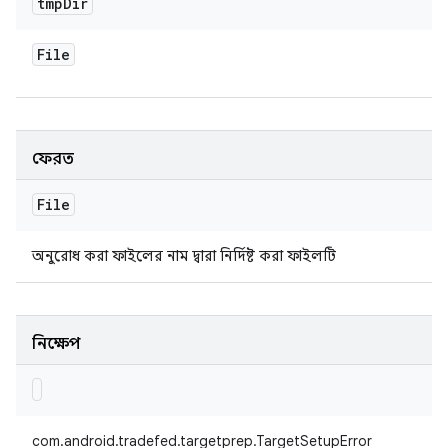
tmp
Dir
File
ফেরত
File
অনুরোধ করা ফাইলের নাম দ্বারা নির্দিষ্ট করা ফাইলটি
নিক্ষেপ
com.android.tradefed.targetprep.TargetSetupError