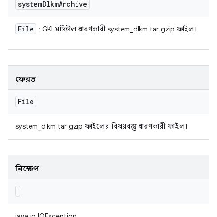
system
Dlkm
Archive
File
: GKI মডিউল ধারণকারী system_dlkm tar gzip ফাইল।
ফেরত
File
system_dlkm tar gzip ফাইলের বিষয়বস্তু ধারণকারী ফাইল।
নিক্ষেপ
java.io.IOException