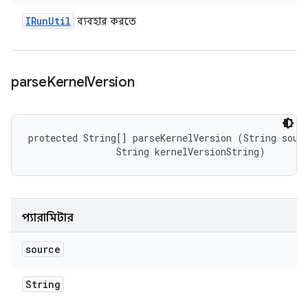
IRun
Util
ব্যবহার করতে
parse
Kernel
Version
protected String[] parseKernelVersion (String sourc
                String kernelVersionString)
প্যারামিটার
source
String