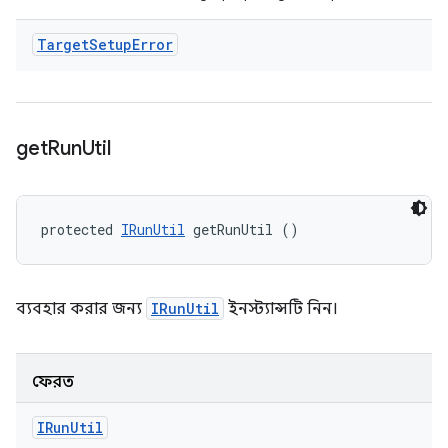
Target
Setup
Error
get
Run
Util
protected 
IRunUtil
 getRunUtil ()
ব্যবহার করার জন্য
IRunUtil
ইনস্ট্যান্সটি নিন।
ফেরত
IRun
Util