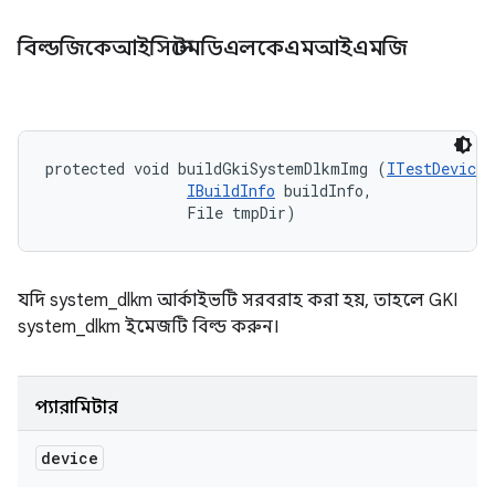
বিল্ডজিকেআইসিস্টেমডিএলকেএমআইএমজি
protected void buildGkiSystemDlkmImg (
ITestDevice
 
IBuildInfo
 buildInfo, 

                File tmpDir)
যদি system_dlkm আর্কাইভটি সরবরাহ করা হয়, তাহলে GKI
system_dlkm ইমেজটি বিল্ড করুন।
প্যারামিটার
device