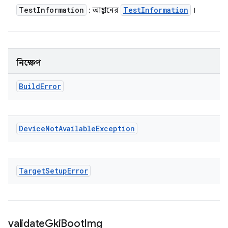
Test
Information
Test
Information
: আহ্বানের
।
নিক্ষেপ
Build
Error
Device
Not
Available
Exception
Target
Setup
Error
validate
Gki
Boot
Img