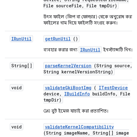
File source
File
,
File tmp
Dir)
উৎস ফাইল (জিপ বা ফোল্ডার) থেকে অনুরোধ করা
ফাইলের নাম দিয়ে ফাইলটি সংগ্রহ করুন।
IRun
Util
get
Run
Util
()
IRunUtil
ব্যবহার করার জন্য
ইনস্ট্যান্সটি নিন।
String[]
parse
Kernel
Version
(String source
,
String kernel
Version
String)
void
validate
Gki
Boot
Img
(
ITest
Device
device
,
IBuild
Info
build
Info
,
File
tmp
Dir)
GKI বুট ইমেজ যাচাই করা প্রত্যাশিত।
void
validate
Kernel
Compatibility
(String image
Name
,
String[] image