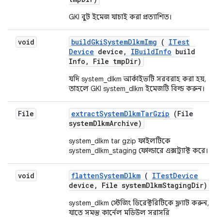
GKI বুট ইমেজ যাচাই করা প্রত্যাশিত।
void
build
Gki
System
Dlkm
Img
(
ITest
Device
device
,
IBuild
Info
build
Info
,
File tmp
Dir)
যদি system_dlkm আর্কাইভটি সরবরাহ করা হয়,
তাহলে GKI system_dlkm ইমেজটি বিল্ড করুন।
File
extract
System
Dlkm
Tar
Gzip
(File
system
Dlkm
Archive)
system_dlkm tar gzip ফাইলটিকে
system_dlkm_staging ফোল্ডারে এক্সট্র্যাক্ট করে।
void
flatten
System
Dlkm
(
ITest
Device
device
,
File system
Dlkm
Staging
Dir)
system_dlkm স্টেজিং ডিরেক্টরিটিকে ফ্ল্যাট করুন,
যাতে সমস্ত কার্নেল মডিউল সরাসরি