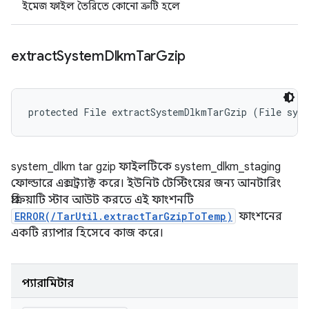
ইমেজ ফাইল তৈরিতে কোনো ত্রুটি হলে
extract
System
Dlkm
Tar
Gzip
protected File extractSystemDlkmTarGzip (File sys
system_dlkm tar gzip ফাইলটিকে system_dlkm_staging
ফোল্ডারে এক্সট্র্যাক্ট করে। ইউনিট টেস্টিংয়ের জন্য আনটারিং
প্রক্রিয়াটি স্টাব আউট করতে এই ফাংশনটি
ERROR(/TarUtil.extractTarGzipToTemp)
ফাংশনের
একটি র‍্যাপার হিসেবে কাজ করে।
প্যারামিটার