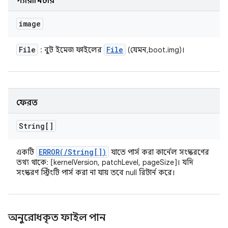
প্যারামিটার
image
File
File
: বুট ইমেজ ফাইলের
(যেমন, boot.img)।
ফেরত
String[]
ERROR(
/
String[])
একটি
যাতে পার্স করা কার্নেল সংস্করণের
তথ্য থাকে: [kernelVersion, patchLevel, pageSize]। যদি
সংস্করণ স্ট্রিংটি পার্স করা না যায় তবে null রিটার্ন করে।
অনুরোধকৃত ফাইল পান