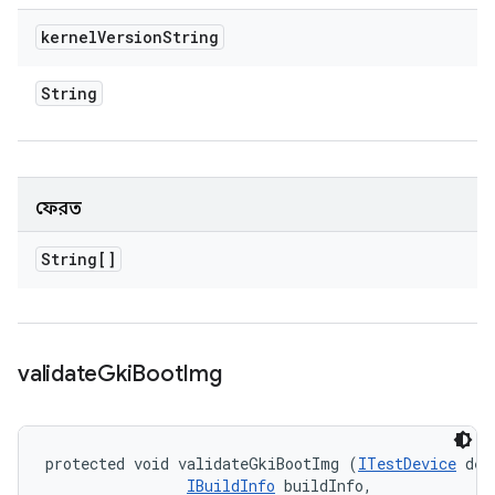
kernel
Version
String
String
ফেরত
String[]
validate
Gki
Boot
Img
protected void validateGkiBootImg (
ITestDevice
 dev
IBuildInfo
 buildInfo, 
