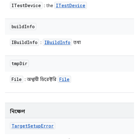
ITest
Device
ITest
Device
: the
build
Info
IBuild
Info
IBuild
Info
:
তথ্য
tmp
Dir
File
File
: অস্থায়ী ডিরেক্টরি
নিক্ষেপ
Target
Setup
Error