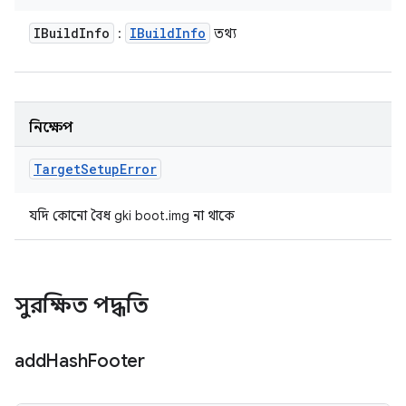
IBuild
Info
IBuild
Info
:
তথ্য
নিক্ষেপ
Target
Setup
Error
যদি কোনো বৈধ gki boot.img না থাকে
সুরক্ষিত পদ্ধতি
add
Hash
Footer