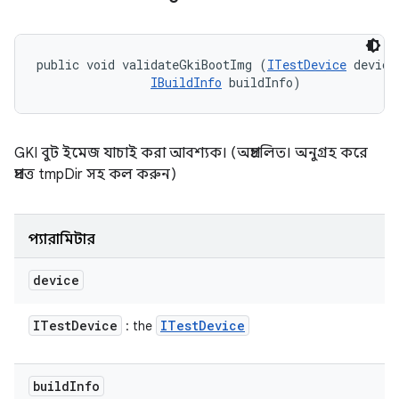
public void validateGkiBootImg (
ITestDevice
 device,
IBuildInfo
 buildInfo)
GKI বুট ইমেজ যাচাই করা আবশ্যক। (অপ্রচলিত। অনুগ্রহ করে
প্রদত্ত tmpDir সহ কল ​​করুন)
প্যারামিটার
device
ITest
Device
ITest
Device
: the
build
Info