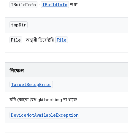
IBuild
Info
IBuild
Info
:
তথ্য
tmp
Dir
File
File
: অস্থায়ী ডিরেক্টরি
নিক্ষেপ
Target
Setup
Error
যদি কোনো বৈধ gki boot.img না থাকে
Device
Not
Available
Exception