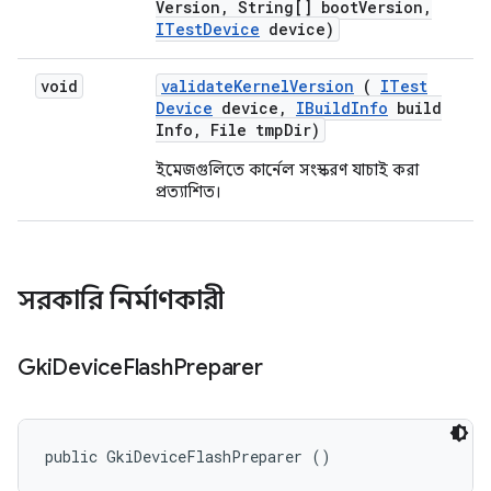
Version
,
String[] boot
Version
,
ITest
Device
device)
void
validate
Kernel
Version
(
ITest
Device
device
,
IBuild
Info
build
Info
,
File tmp
Dir)
ইমেজগুলিতে কার্নেল সংস্করণ যাচাই করা
প্রত্যাশিত।
সরকারি নির্মাণকারী
Gki
Device
Flash
Preparer
public GkiDeviceFlashPreparer ()