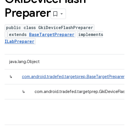
Preparer
public class GkiDeviceFlashPreparer
extends
BaseTargetPreparer
implements
ILabPreparer
java.lang.Object
↳
com.android.tradefed.targetprep.BaseTargetPreparer
↳
com.android.tradefed.targetprep.GkiDeviceFlash