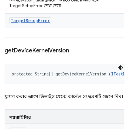
অথবা, system_dlkm ফ্ল্যাটেন করতে কোনো ত্রুটি হলে
TargetSetupError দেখা দেবে।
Target
Setup
Error
get
Device
Kernel
Version
protected String[] getDeviceKernelVersion (
ITestDe
ফ্ল্যাশ করার আগে ডিভাইস থেকে কার্নেল সংস্করণটি জেনে নিন।
প্যারামিটার