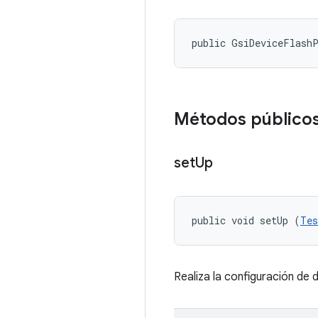
public GsiDeviceFlash
Métodos público
set
Up
public void setUp (
Tes
Realiza la configuración de 