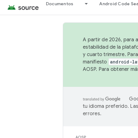
Documentos
Android Code Se
A partir de 2026, para 
estabilidad de la plata
y cuarto trimestre. Para
manifiesto
android-la
AOSP. Para obtener más
Goo
tu idioma preferido. L
errores.
AOSP