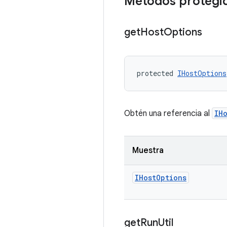
Métodos protegi
get
Host
Options
protected 
IHostOptions
Obtén una referencia al
IH
Muestra
IHost
Options
get
Run
Util