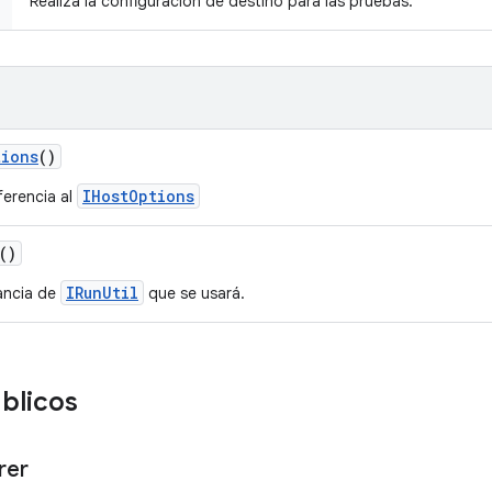
Realiza la configuración de destino para las pruebas.
tions
()
IHostOptions
ferencia al
()
IRunUtil
ancia de
que se usará.
blicos
rer