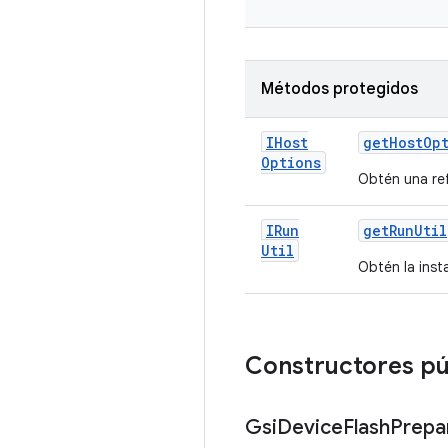
Métodos protegidos
IHost
get
Host
Op
Options
Obtén una re
IRun
get
Run
Util
Util
Obtén la inst
Constructores pú
Gsi
Device
Flash
Prepa