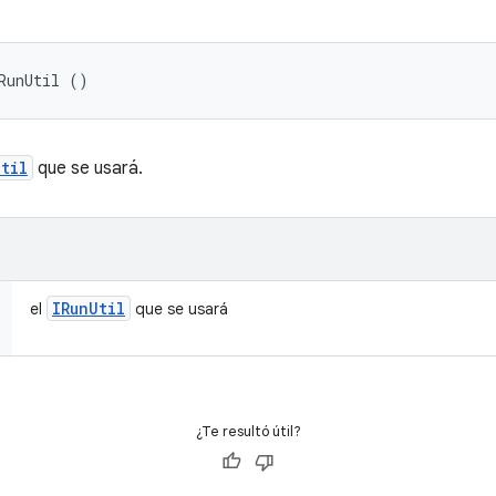
RunUtil ()
til
que se usará.
IRun
Util
el
que se usará
¿Te resultó útil?