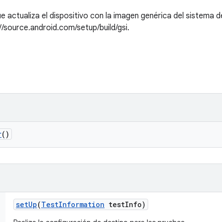
e actualiza el dispositivo con la imagen genérica del sistema 
//source.android.com/setup/build/gsi.
r
()
set
Up
(
Test
Information
test
Info)