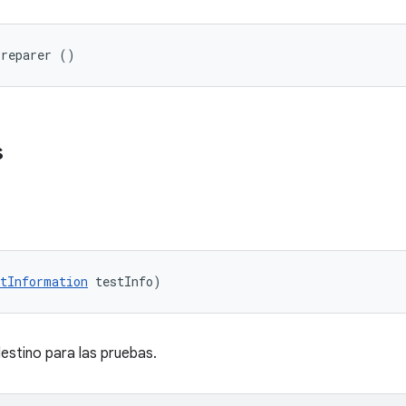
Preparer ()
s
tInformation
 testInfo)
destino para las pruebas.