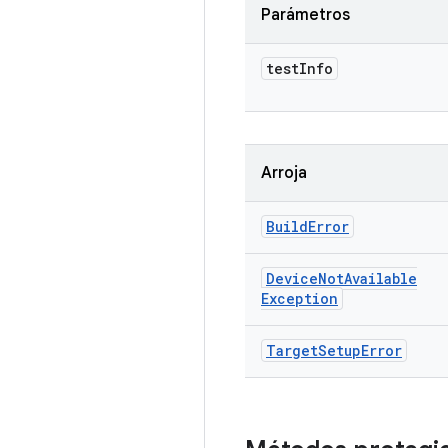
Parámetros
test
Info
Arroja
Build
Error
Device
Not
Available
Exception
Target
Setup
Error