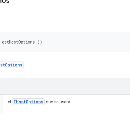
dos
 getHostOptions ()
ostOptions
IHost
Options
el
que se usará