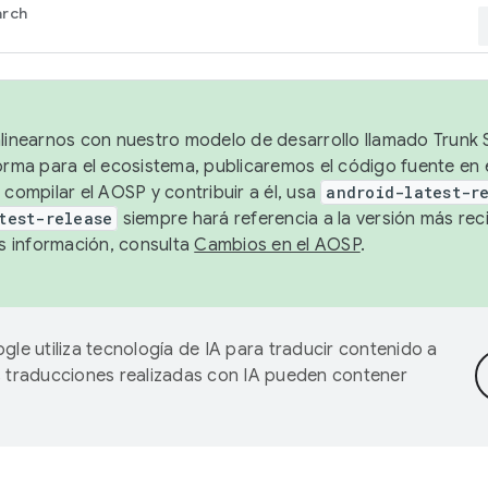
arch
alinearnos con nuestro modelo de desarrollo llamado Trunk S
forma para el ecosistema, publicaremos el código fuente en
 compilar el AOSP y contribuir a él, usa
android-latest-r
test-release
siempre hará referencia a la versión más reci
 información, consulta
Cambios en el AOSP
.
gle utiliza tecnología de IA para traducir contenido a
as traducciones realizadas con IA pueden contener