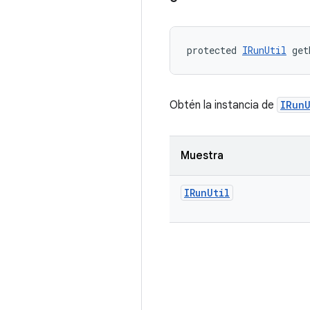
protected 
IRunUtil
 get
Obtén la instancia de
IRunU
Muestra
IRun
Util