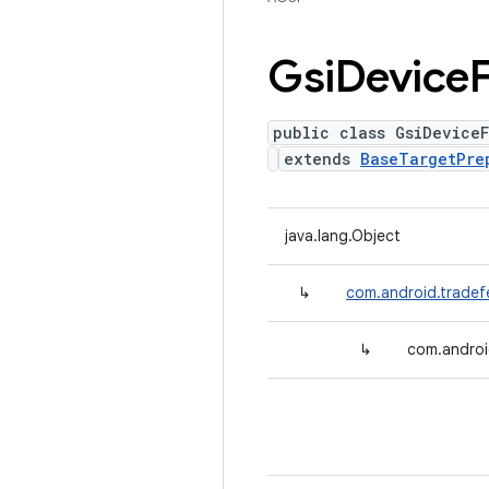
Gsi
Device
public class GsiDeviceF
extends
BaseTargetPre
java.lang.Object
↳
com.android.tradef
↳
com.androi