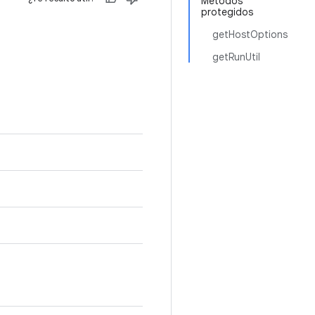
Métodos
protegidos
getHostOptions
getRunUtil