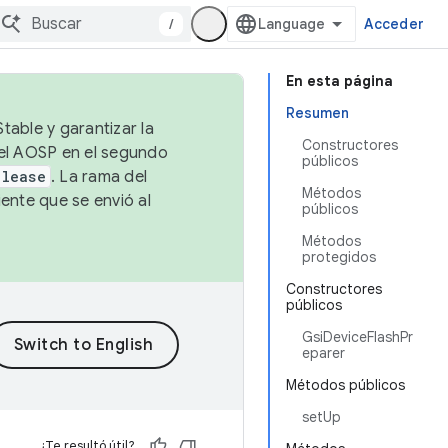
/
Acceder
En esta página
Resumen
table y garantizar la
Constructores
 el AOSP en el segundo
públicos
elease
. La rama del
Métodos
ente que se envió al
públicos
Métodos
protegidos
Constructores
públicos
GsiDeviceFlashPr
eparer
Métodos públicos
setUp
¿Te resultó útil?