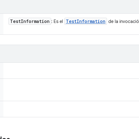
Test
Information
Test
Information
: Es el
de la invocació