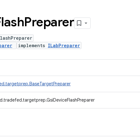
Flash
Preparer
lashPreparer
parer
implements
ILabPreparer
ed.targetprep.BaseTargetPreparer
d.tradefed.targetprep.GsiDeviceFlashPreparer