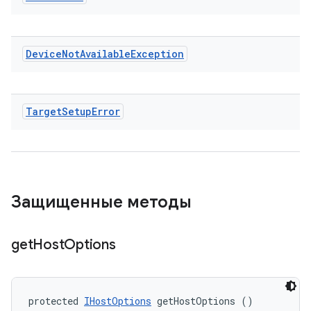
Device
Not
Available
Exception
Target
Setup
Error
Защищенные методы
get
Host
Options
protected 
IHostOptions
 getHostOptions ()