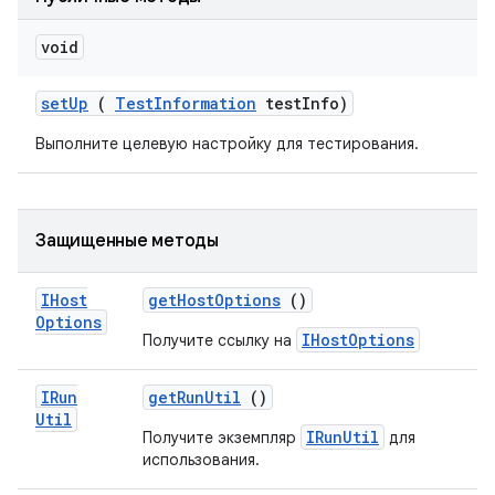
void
set
Up
(
Test
Information
test
Info)
Выполните целевую настройку для тестирования.
Защищенные методы
IHost
get
Host
Options
()
Options
IHostOptions
Получите ссылку на
IRun
get
Run
Util
()
Util
IRunUtil
Получите экземпляр
для
использования.