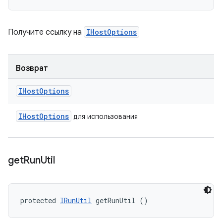
Получите ссылку на
IHostOptions
Возврат
IHost
Options
IHost
Options
для использования
get
Run
Util
protected 
IRunUtil
 getRunUtil ()