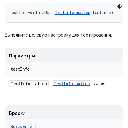
public void setUp (
TestInformation
 testInfo)
Выполните целевую настройку для тестирования.
Параметры
test
Info
Test
Information
Test
Information
:
вызова.
Броски
Build
Error