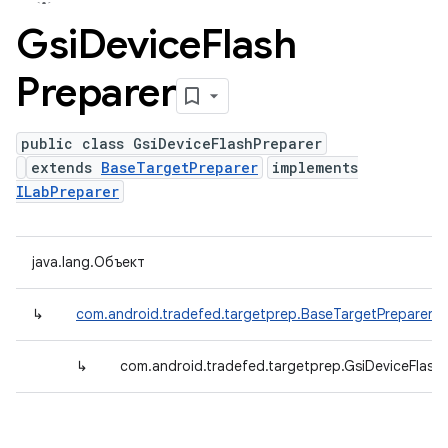
Gsi
Device
Flash
Preparer
public class GsiDeviceFlashPreparer
extends
BaseTargetPreparer
implements
ILabPreparer
java.lang.Объект
↳
com.android.tradefed.targetprep.BaseTargetPreparer
↳
com.android.tradefed.targetprep.GsiDeviceFlash