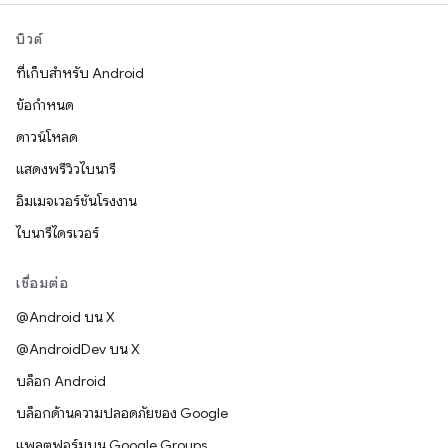
บิวด์
ที่เก็บสำหรับ Android
ข้อกำหนด
ดาวน์โหลด
แสดงพรีวิวไบนารี
อิมเมจเวอร์ชันโรงงาน
ไบนารีไดรเวอร์
เชื่อมต่อ
@Android บน X
@AndroidDev บน X
บล็อก Android
บล็อกด้านความปลอดภัยของ Google
แพลตฟอร์มบน Google Groups