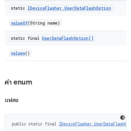
static
IDevice
Flasher
.
User
Data
Flash
Option
value
Of
(String name)
static final
User
Data
Flash
Option[]
values
()
ค่า enum
แฟลช
public static final 
IDeviceFlasher.UserDataFlashOp