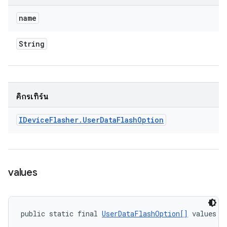
name
String
คิกรีเทิร์น
IDevice
Flasher
.
User
Data
Flash
Option
values
public static final 
UserDataFlashOption[]
 values (