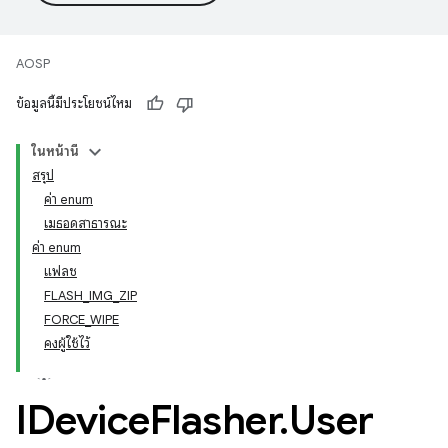
AOSP
ข้อมูลนี้มีประโยชน์ไหม
ในหน้านี้
สรุป
ค่า enum
เมธอดสาธารณะ
ค่า enum
แฟลช
FLASH_IMG_ZIP
FORCE_WIPE
คงผู้ใช้ไว้
IDevice
Flasher
.
User