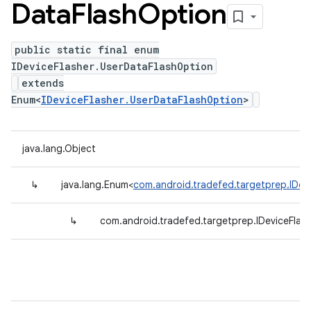
Data
Flash
Option
public static final enum
IDeviceFlasher.UserDataFlashOption
extends
Enum<
IDeviceFlasher.UserDataFlashOption
>
java.lang.Object
↳
java.lang.Enum<
com.android.tradefed.targetprep.IDev
↳
com.android.tradefed.targetprep.IDeviceFlas