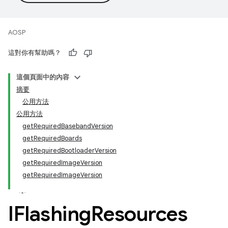
AOSP
這對你有幫助嗎？
這個頁面中的內容
摘要
公用方法
公用方法
getRequiredBasebandVersion
getRequiredBoards
getRequiredBootloaderVersion
getRequiredImageVersion
getRequiredImageVersion
IFlashing
Resources