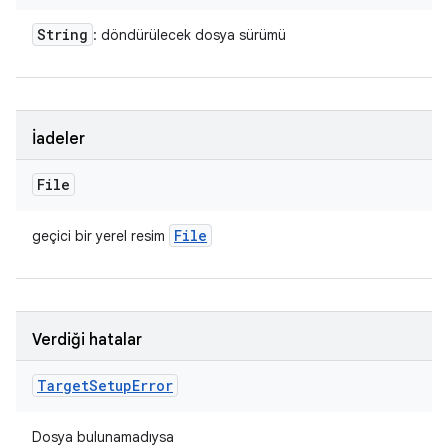
String
: döndürülecek dosya sürümü
İadeler
File
File
geçici bir yerel resim
Verdiği hatalar
Target
Setup
Error
Dosya bulunamadıysa