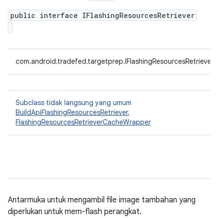
public interface IFlashingResourcesRetriever
com.android.tradefed.targetprep.IFlashingResourcesRetriever
Subclass tidak langsung yang umum
BuildApiFlashingResourcesRetriever
,
FlashingResourcesRetrieverCacheWrapper
Antarmuka untuk mengambil file image tambahan yang
diperlukan untuk mem-flash perangkat.