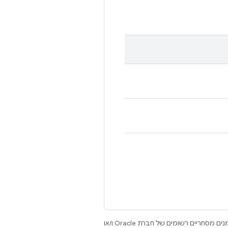
.‏ Java ו-OpenJDK הם סימנים מסחריים או סימנים מסחריים רשומים של חברת Oracle ו/או