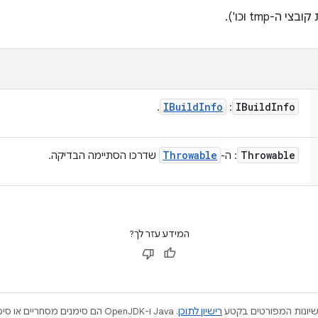
-tmp וכו').
IBuild
Info
IBuild
Info
:‏
.
Throwable
Throwable
: ה-
שדרכו הסתיימה הבדיקה.
המידע עזר לך?
ישיונות המפורטים בקטע
רישיון לתוכן