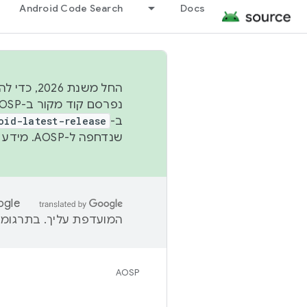
Android Code Search
Docs
החל משנת
ב-
oid-latest-release
שנדחפה ל-AOSP. מידע נוסף זמין במאמר
המועדפת עליך. בתרגומים
AOSP