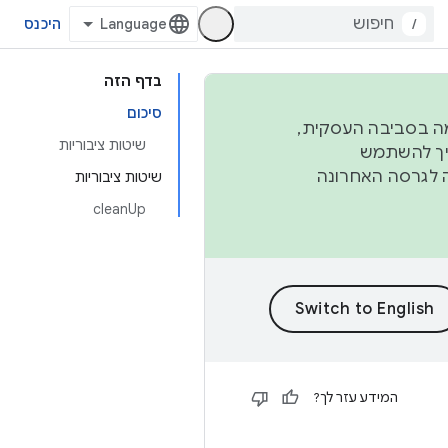
/
היכנס
בדף הזה
סיכום
פורמה בסביבה העסקית,
שיטות ציבוריות
ברבעון השני וברבעון הרביעי. כדי ליצור ולתרום ל-AOSP, צריך להשתמש
ד יפנה לגרסה האחרונה
שיטות ציבוריות
cleanUp
המידע עזר לך?