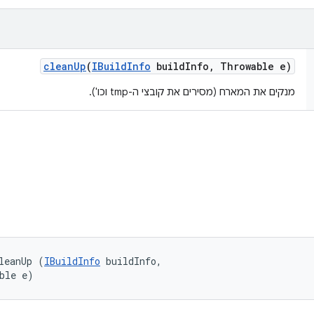
clean
Up
(
IBuild
Info
build
Info
,
Throwable e)
מנקים את המארח (מסירים את קובצי ה-tmp וכו').
leanUp (
IBuildInfo
 buildInfo, 

ble e)