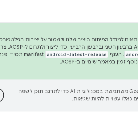
 2026, כדי להתאים למודל הפיתוח היציב שלנו ולשמור על יציבות הפלט
נפרסם קוד מקור ב-AOSP 
andr
. הענף
android-latest-release
manifest תמי
שינויים ב-AOSP
.
‫Google משתמשת בטכנולוגיית AI כדי לתרגם תוכן לשפה
 כאלו עשויות להיות שגיאות.