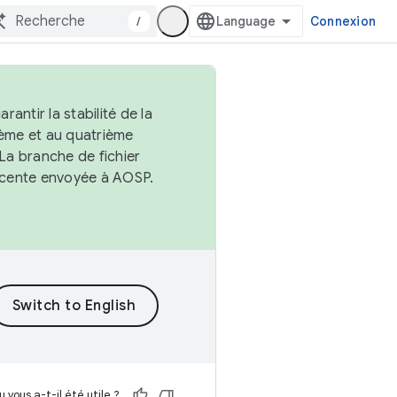
/
Connexion
antir la stabilité de la
ème et au quatrième
 La branche de fichier
récente envoyée à AOSP.
 vous a-t-il été utile ?