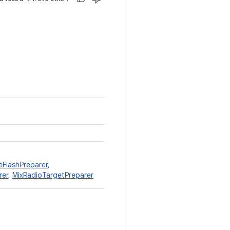
FlashPreparer
,
rer
,
MixRadioTargetPreparer