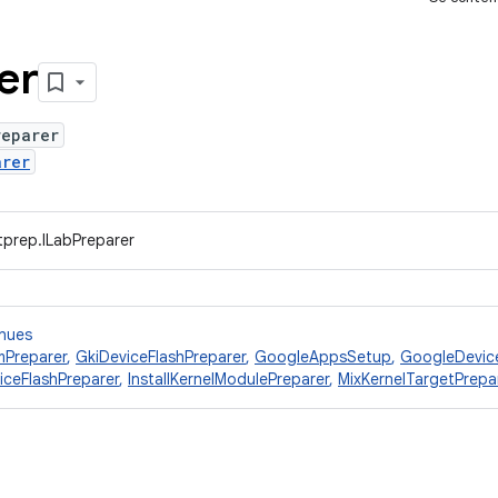
er
reparer
arer
tprep.ILabPreparer
nnues
Preparer
,
GkiDeviceFlashPreparer
,
GoogleAppsSetup
,
GoogleDevice
iceFlashPreparer
,
InstallKernelModulePreparer
,
MixKernelTargetPrepa