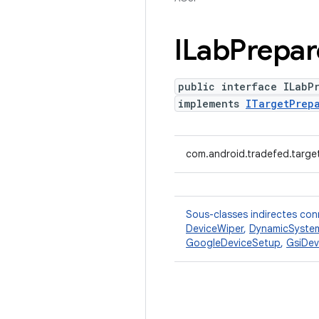
ILab
Prepar
public interface ILabP
implements
ITargetPrep
com.android.tradefed.targe
Sous-classes indirectes co
DeviceWiper
,
DynamicSystem
GoogleDeviceSetup
,
GsiDev