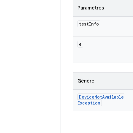
Paramètres
test
Info
e
Génère
Device
Not
Available
Exception