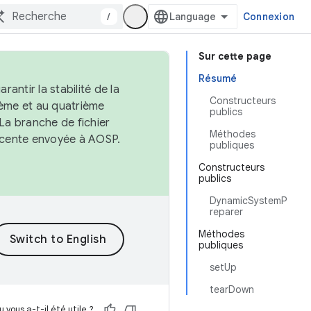
/
Connexion
Sur cette page
Résumé
antir la stabilité de la
Constructeurs
ème et au quatrième
publics
 La branche de fichier
Méthodes
récente envoyée à AOSP.
publiques
Constructeurs
publics
DynamicSystemP
reparer
Méthodes
publiques
setUp
tearDown
 vous a-t-il été utile ?