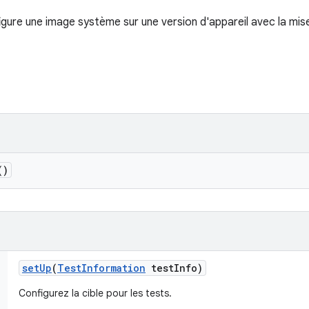
igure une image système sur une version d'appareil avec la mi
()
set
Up
(
Test
Information
test
Info)
Configurez la cible pour les tests.