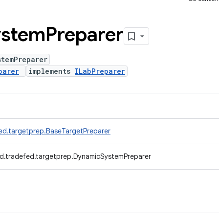
ystem
Preparer
stemPreparer
parer
implements
ILabPreparer
ed.targetprep.BaseTargetPreparer
d.tradefed.targetprep.DynamicSystemPreparer