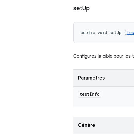
set
Up
public void setUp (
Tes
Configurez la cible pour les 
Paramètres
test
Info
Génère