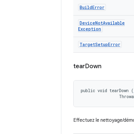
Build
Error
Device
Not
Available
Exception
Target
Setup
Error
tear
Down
public void tearDown (
                Throwa
Effectuez le nettoyage/démon