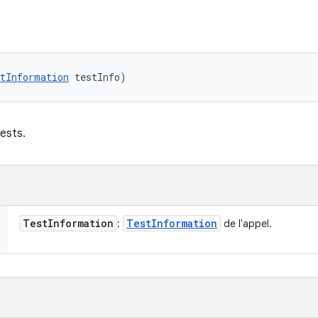
tInformation
 testInfo)
tests.
Test
Information
Test
Information
:
de l'appel.