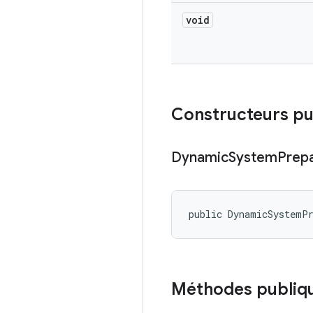
void
Constructeurs pu
Dynamic
System
Prep
public DynamicSystemP
Méthodes publiq