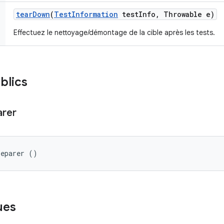
tear
Down
(
Test
Information
test
Info
,
Throwable e)
Effectuez le nettoyage/démontage de la cible après les tests.
blics
arer
reparer ()
ues