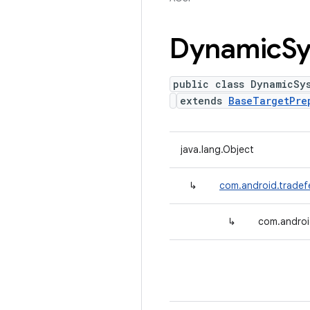
Dynamic
S
public class DynamicSy
extends
BaseTargetPre
java.lang.Object
↳
com.android.tradef
↳
com.androi