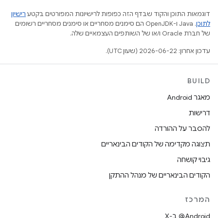
דוגמאות התוכן והקוד שבדף הזה כפופות לרישיונות המפורטים בקטע
רישיון
לתוכן
.‏ Java ו-OpenJDK הם סימנים מסחריים או סימנים מסחריים רשומים
של חברת Oracle ו/או של השותפים העצמאיים שלה.
עדכון אחרון: 2026-06-22 (שעון UTC).
BUILD
מאגר Android
דרישות
להסבר על ההורדה
תצוגה מקדימה של הקודים הבינאריים
גיבוי קושחה
הקודים הבינאריים של מנהל ההתקן
המרכז
‫‎@Android ב-X