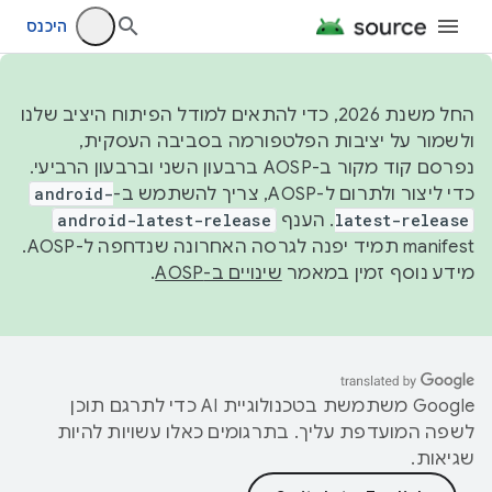
היכנס
החל משנת 2026, כדי להתאים למודל הפיתוח היציב שלנו
ולשמור על יציבות הפלטפורמה בסביבה העסקית,
נפרסם קוד מקור ב-AOSP ברבעון השני וברבעון הרביעי.
כדי ליצור ולתרום ל-AOSP, צריך להשתמש ב-
android-
latest-release
. הענף
android-latest-release
manifest תמיד יפנה לגרסה האחרונה שנדחפה ל-AOSP.
מידע נוסף זמין במאמר
שינויים ב-AOSP
.
‫Google משתמשת בטכנולוגיית AI כדי לתרגם תוכן
לשפה המועדפת עליך. בתרגומים כאלו עשויות להיות
שגיאות.