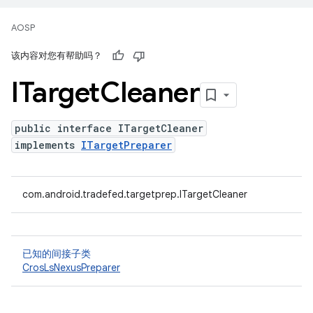
AOSP
该内容对您有帮助吗？
ITarget
Cleaner
public interface ITargetCleaner
implements
ITargetPreparer
com.android.tradefed.targetprep.ITargetCleaner
已知的间接子类
CrosLsNexusPreparer