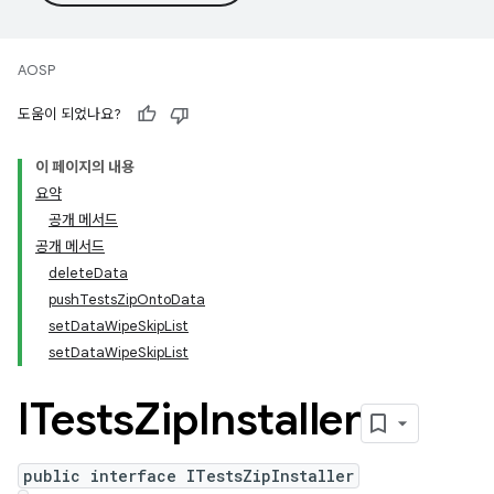
AOSP
도움이 되었나요?
이 페이지의 내용
요약
공개 메서드
공개 메서드
deleteData
pushTestsZipOntoData
setDataWipeSkipList
setDataWipeSkipList
ITests
Zip
Installer
public interface ITestsZipInstaller