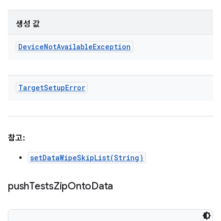
생성 값
Device
Not
Available
Exception
Target
Setup
Error
참고:
setDataWipeSkipList(String)
push
Tests
Zip
Onto
Data