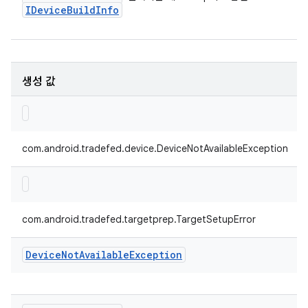
IDevice
Build
Info
생성 값
com.android.tradefed.device.DeviceNotAvailableException
com.android.tradefed.targetprep.TargetSetupError
Device
Not
Available
Exception