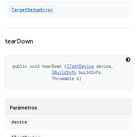
Target
Setup
Error
tear
Down
public void tearDown (
ITestDevice
 device, 

IBuildInfo
 buildInfo, 

                Throwable e)
Parámetros
device