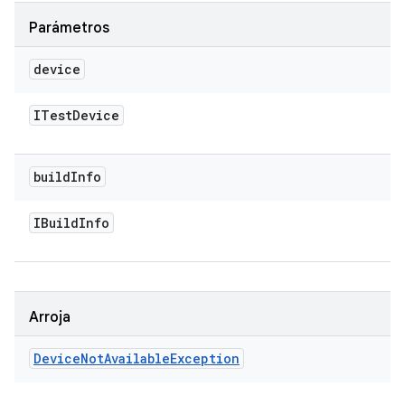
Parámetros
device
ITest
Device
build
Info
IBuild
Info
Arroja
Device
Not
Available
Exception