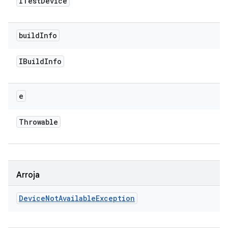
ITest
Device
build
Info
IBuild
Info
e
Throwable
Arroja
Device
Not
Available
Exception