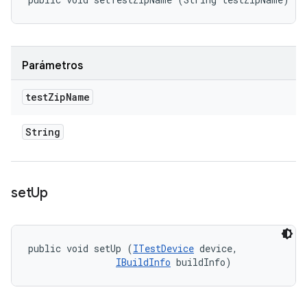
Parámetros
test
Zip
Name
String
set
Up
public void setUp (
ITestDevice
 device, 

IBuildInfo
 buildInfo)