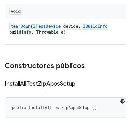
void
tear
Down
(
ITest
Device
device
,
IBuild
Info
build
Info
,
Throwable e)
Constructores públicos
Install
All
Test
Zip
Apps
Setup
public InstallAllTestZipAppsSetup ()