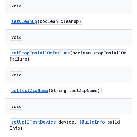
void
set
Cleanup
(boolean cleanup)
void
set
Stop
Install
On
Failure
(boolean stop
Install
On
Failure)
void
set
Test
Zip
Name
(String test
Zip
Name)
void
set
Up
(
ITest
Device
device
,
IBuild
Info
build
Info)