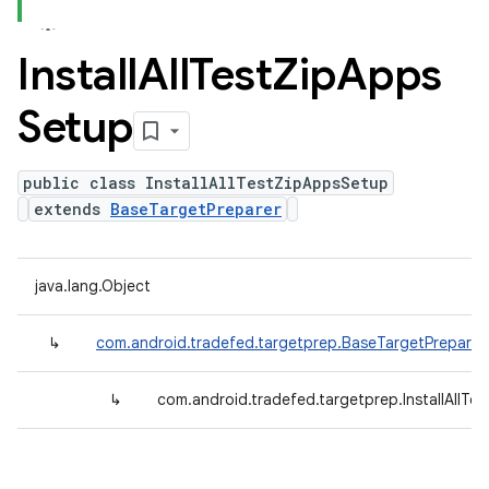
Install
All
Test
Zip
Apps
Setup
public class InstallAllTestZipAppsSetup
extends
BaseTargetPreparer
java.lang.Object
↳
com.android.tradefed.targetprep.BaseTargetPreparer
↳
com.android.tradefed.targetprep.InstallAllT