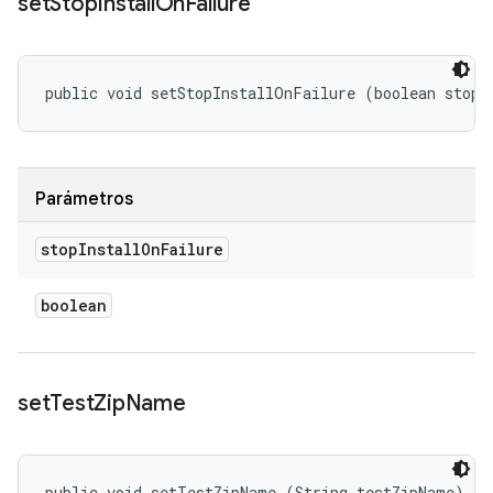
set
Stop
Install
On
Failure
public void setStopInstallOnFailure (boolean stopI
Parámetros
stop
Install
On
Failure
boolean
set
Test
Zip
Name
public void setTestZipName (String testZipName)