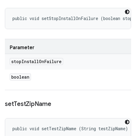
public void setStopInstallOnFailure (boolean stopI
Parameter
stop
Install
On
Failure
boolean
set
Test
Zip
Name
public void setTestZipName (String testZipName)