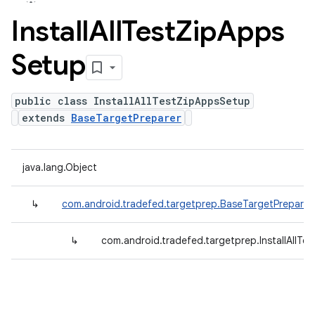
Install
All
Test
Zip
Apps
Setup
public class InstallAllTestZipAppsSetup
extends
BaseTargetPreparer
java.lang.Object
↳
com.android.tradefed.targetprep.BaseTargetPreparer
↳
com.android.tradefed.targetprep.InstallAllT