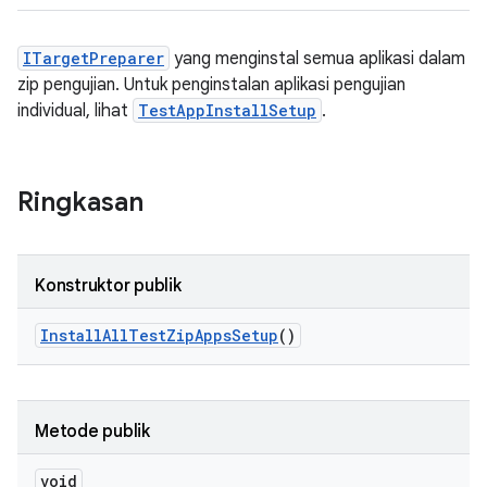
ITargetPreparer
yang menginstal semua aplikasi dalam
zip pengujian. Untuk penginstalan aplikasi pengujian
individual, lihat
TestAppInstallSetup
.
Ringkasan
Konstruktor publik
Install
All
Test
Zip
Apps
Setup
()
Metode publik
void