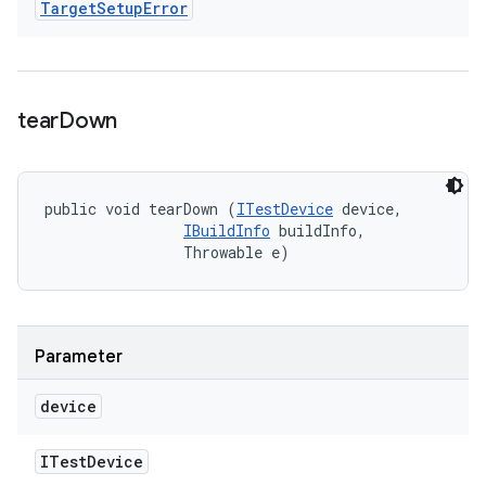
Target
Setup
Error
tear
Down
public void tearDown (
ITestDevice
 device, 

IBuildInfo
 buildInfo, 

                Throwable e)
Parameter
device
ITest
Device