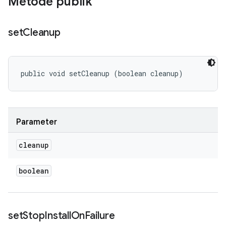
Metode publik
set
Cleanup
public void setCleanup (boolean cleanup)
Parameter
cleanup
boolean
set
Stop
Install
On
Failure