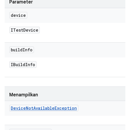
Parameter
device
ITest
Device
build
Info
IBuild
Info
Menampilkan
Device
Not
Available
Exception