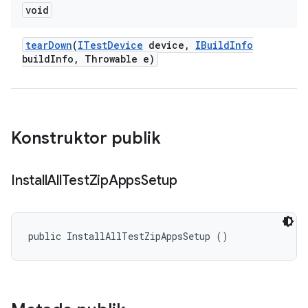
void
tear
Down
(
ITest
Device
device
,
IBuild
Info
build
Info
,
Throwable e)
Konstruktor publik
Install
All
Test
Zip
Apps
Setup
public InstallAllTestZipAppsSetup ()