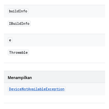
build
Info
IBuild
Info
e
Throwable
Menampilkan
Device
Not
Available
Exception