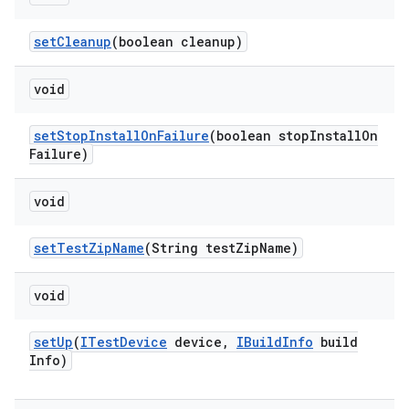
set
Cleanup
(boolean cleanup)
void
set
Stop
Install
On
Failure
(boolean stop
Install
On
Failure)
void
set
Test
Zip
Name
(String test
Zip
Name)
void
set
Up
(
ITest
Device
device
,
IBuild
Info
build
Info)