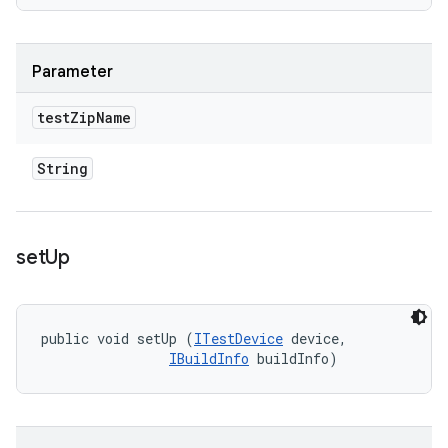
Parameter
test
Zip
Name
String
set
Up
public void setUp (
ITestDevice
 device, 

IBuildInfo
 buildInfo)