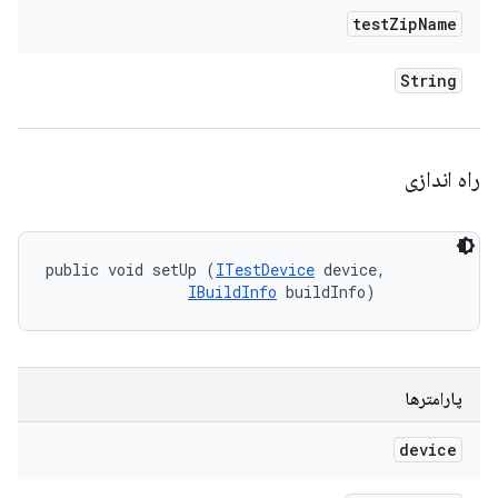
test
Zip
Name
String
راه اندازی
public void setUp (
ITestDevice
 device, 

IBuildInfo
 buildInfo)
پارامترها
device