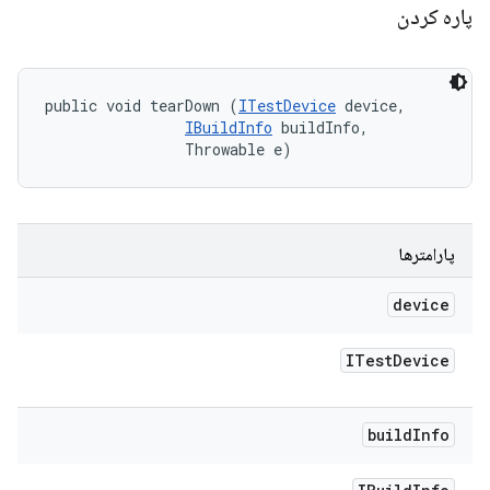
پاره کردن
public void tearDown (
ITestDevice
 device, 

IBuildInfo
 buildInfo, 

                Throwable e)
پارامترها
device
ITest
Device
build
Info