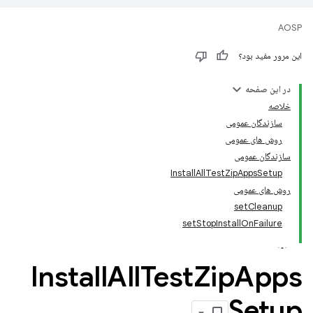
AOSP
این مرور مفید بود؟
در این صفحه
خلاصه
سازندگان عمومی
روش های عمومی
سازندگان عمومی
InstallAllTestZipAppsSetup
روش های عمومی
setCleanup
setStopInstallOnFailure
Install
All
Test
Zip
Apps
Setup