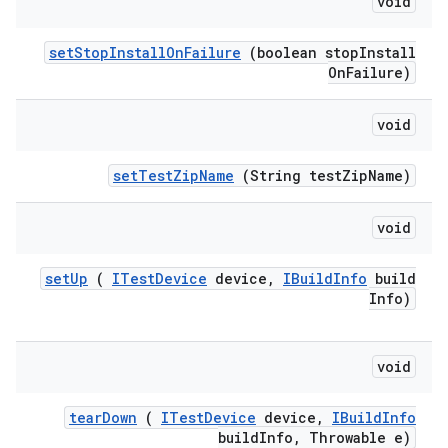
void
set
Stop
Install
On
Failure
(boolean stop
Install
On
Failure)
void
set
Test
Zip
Name
(String test
Zip
Name)
void
set
Up
(
ITest
Device
device
,
IBuild
Info
build
Info)
void
tear
Down
(
ITest
Device
device
,
IBuild
Info
build
Info
,
Throwable e)