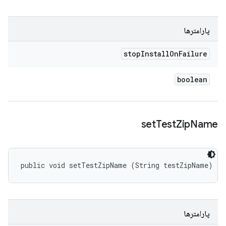
پارامترها
stop
Install
On
Failure
boolean
set
Test
Zip
Name
public void setTestZipName (String testZipName)
پارامترها