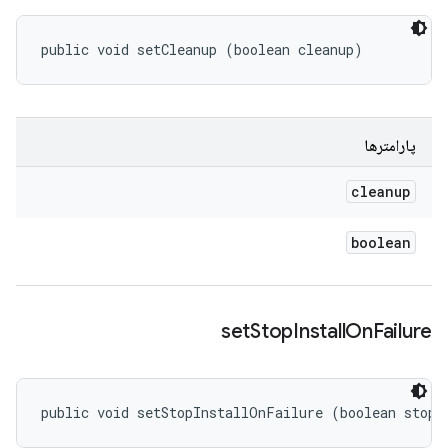
public void setCleanup (boolean cleanup)
پارامترها
cleanup
boolean
set
Stop
Install
On
Failure
public void setStopInstallOnFailure (boolean stopI