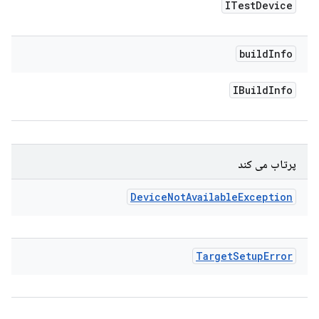
ITest
Device
build
Info
IBuild
Info
پرتاب می کند
Device
Not
Available
Exception
Target
Setup
Error