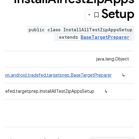
Setup
public class InstallAllTestZipAppsSetup
extends
BaseTargetPreparer
java.lang.Object
com.android.tradefed.targetprep.BaseTargetPreparer
↳
adefed.targetprep.InstallAllTestZipAppsSetup
↳