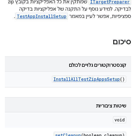
ITargetPreparer
שמתקין את כל האפליקציות בקובץ zip
לבדיקה. למידע נוסף על התקנה של אפליקציות בדיקה
ספציפיות, אפשר לעיין במאמר
TestAppInstallSetup
.
סיכום
קונסטרוקטורים גלויים לכולם
Install
All
Test
Zip
Apps
Setup
()
שיטות ציבוריות
void
set
Cleanup
(boolean cleanup)