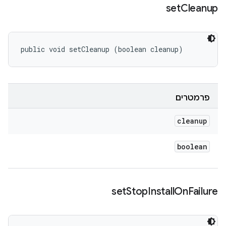
set
Cleanup
public void setCleanup (boolean cleanup)
פרמטרים
cleanup
boolean
set
Stop
Install
On
Failure