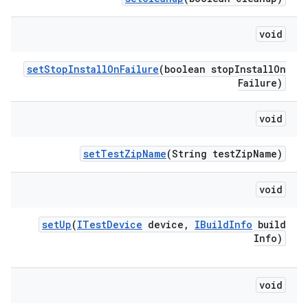
void
set
Stop
Install
On
Failure
(boolean stop
Install
On
Failure)
void
set
Test
Zip
Name
(String test
Zip
Name)
void
set
Up
(
ITest
Device
device
,
IBuild
Info
build
Info)
void