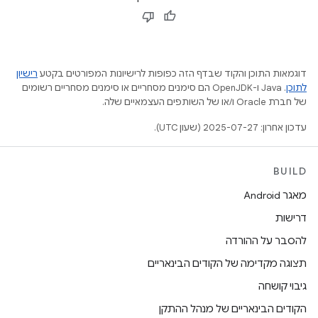
דוגמאות התוכן והקוד שבדף הזה כפופות לרישיונות המפורטים בקטע
רישיון
לתוכן
.‏ Java ו-OpenJDK הם סימנים מסחריים או סימנים מסחריים רשומים
של חברת Oracle ו/או של השותפים העצמאיים שלה.
עדכון אחרון: 2025-07-27 (שעון UTC).
BUILD
מאגר Android
דרישות
להסבר על ההורדה
תצוגה מקדימה של הקודים הבינאריים
גיבוי קושחה
הקודים הבינאריים של מנהל ההתקן