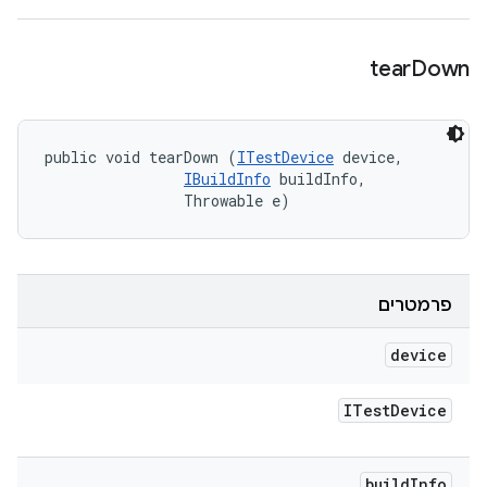
tear
Down
public void tearDown (
ITestDevice
 device, 

IBuildInfo
 buildInfo, 

                Throwable e)
פרמטרים
device
ITest
Device
build
Info