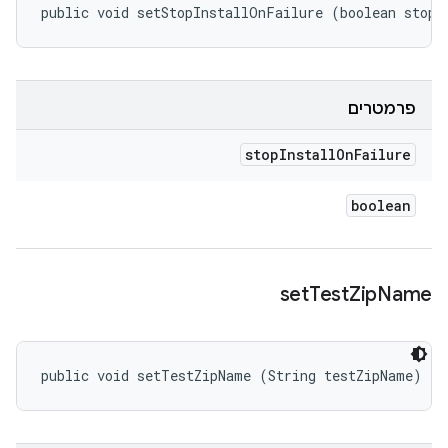
public void setStopInstallOnFailure (boolean stopI
פרמטרים
stop
Install
On
Failure
boolean
set
Test
Zip
Name
public void setTestZipName (String testZipName)