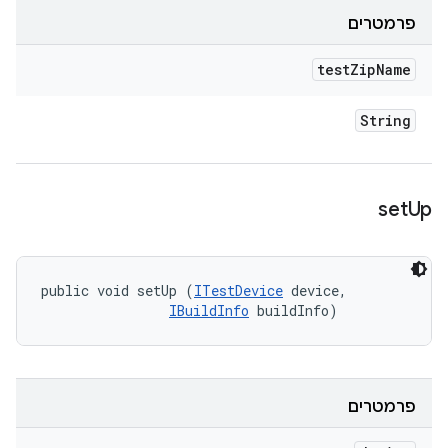
פרמטרים
test
Zip
Name
String
set
Up
public void setUp (
ITestDevice
 device, 

IBuildInfo
 buildInfo)
פרמטרים