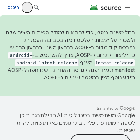
היכנס
החל משנת 2026, כדי להתאים למודל הפיתוח היציב שלנו
ולשמור על יציבות הפלטפורמה בסביבה העסקית,
נפרסם קוד מקור ב-AOSP ברבעון השני וברבעון הרביעי.
כדי ליצור ולתרום ל-AOSP, צריך להשתמש ב-
android-
latest-release
. הענף
android-latest-release
manifest תמיד יפנה לגרסה האחרונה שנדחפה ל-AOSP.
מידע נוסף זמין במאמר
שינויים ב-AOSP
.
‫Google משתמשת בטכנולוגיית AI כדי לתרגם תוכן
לשפה המועדפת עליך. בתרגומים כאלו עשויות להיות
שגיאות.