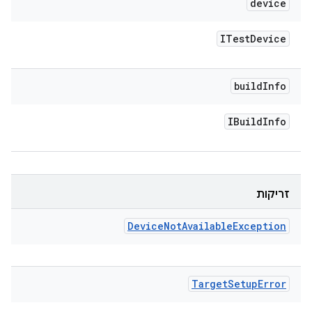
device
ITest
Device
build
Info
IBuild
Info
זריקות
Device
Not
Available
Exception
Target
Setup
Error