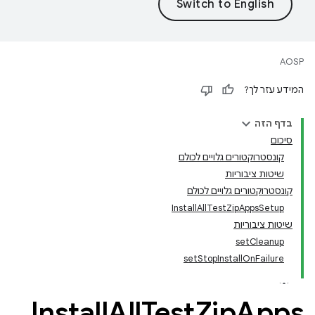
AOSP
המידע עזר לך?
בדף הזה
סיכום
קונסטרוקטורים גלויים לכולם
שיטות ציבוריות
קונסטרוקטורים גלויים לכולם
InstallAllTestZipAppsSetup
שיטות ציבוריות
setCleanup
setStopInstallOnFailure
Install
All
Test
Zip
Apps