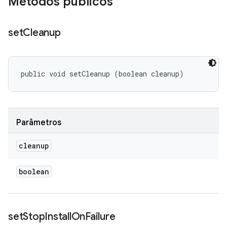
Métodos públicos
set
Cleanup
public void setCleanup (boolean cleanup)
Parâmetros
cleanup
boolean
set
Stop
Install
On
Failure