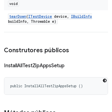
void
tear
Down
(
ITest
Device
device
,
IBuild
Info
build
Info
,
Throwable e)
Construtores públicos
Install
All
Test
Zip
Apps
Setup
public InstallAllTestZipAppsSetup ()