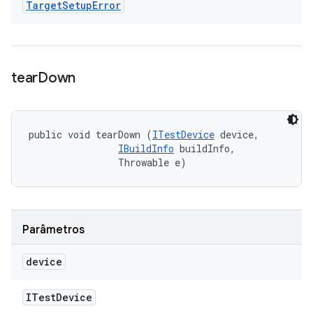
Target
Setup
Error
tear
Down
public void tearDown (
ITestDevice
 device, 

IBuildInfo
 buildInfo, 

                Throwable e)
Parâmetros
device
ITest
Device