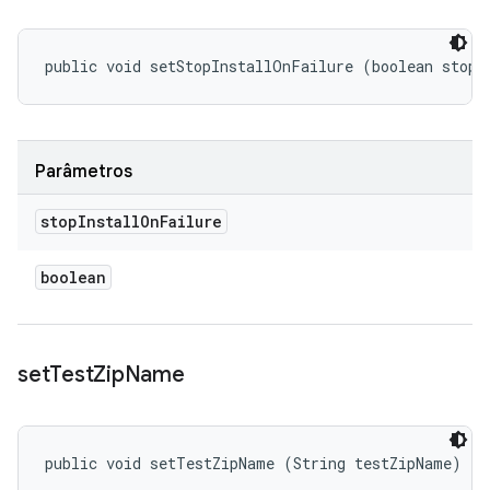
public void setStopInstallOnFailure (boolean stopI
Parâmetros
stop
Install
On
Failure
boolean
set
Test
Zip
Name
public void setTestZipName (String testZipName)