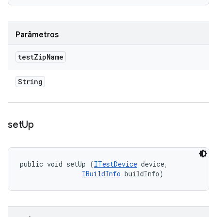
Parâmetros
test
Zip
Name
String
set
Up
public void setUp (
ITestDevice
 device, 

IBuildInfo
 buildInfo)