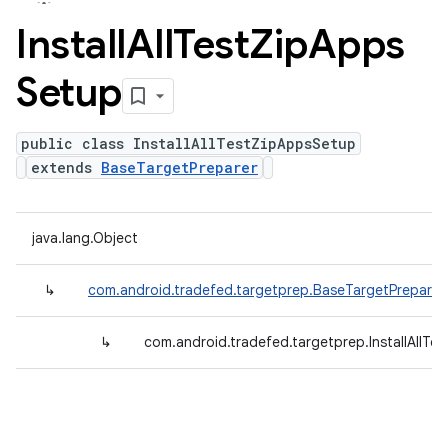
Install
All
Test
Zip
Apps
Setup
public class InstallAllTestZipAppsSetup
extends
BaseTargetPreparer
java.lang.Object
↳
com.android.tradefed.targetprep.BaseTargetPreparer
↳
com.android.tradefed.targetprep.InstallAllT