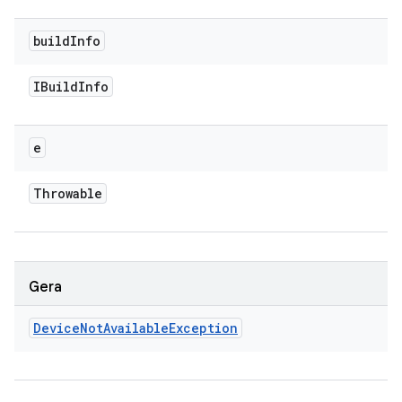
build
Info
IBuild
Info
e
Throwable
Gera
Device
Not
Available
Exception