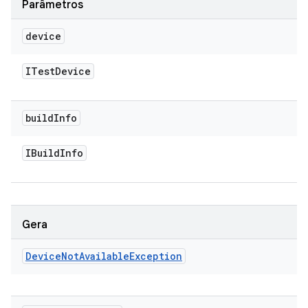
Parâmetros
device
ITest
Device
build
Info
IBuild
Info
Gera
Device
Not
Available
Exception