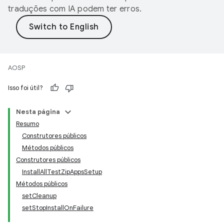
traduções com IA podem ter erros.
AOSP
Isso foi útil?
Nesta página
Resumo
Construtores públicos
Métodos públicos
Construtores públicos
InstallAllTestZipAppsSetup
Métodos públicos
setCleanup
setStopInstallOnFailure