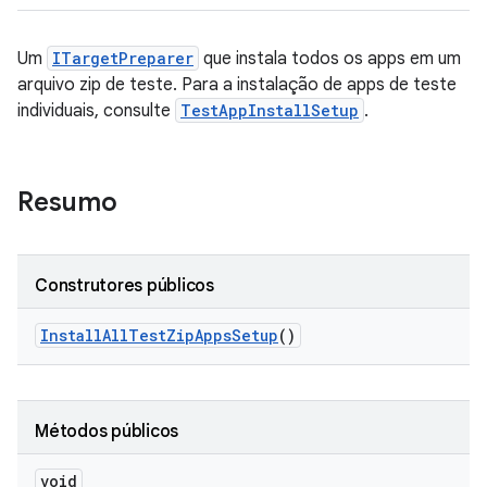
Um
ITargetPreparer
que instala todos os apps em um
arquivo zip de teste. Para a instalação de apps de teste
individuais, consulte
TestAppInstallSetup
.
Resumo
Construtores públicos
Install
All
Test
Zip
Apps
Setup
()
Métodos públicos
void