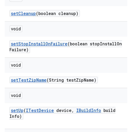
set
Cleanup
(boolean cleanup)
void
set
Stop
Install
On
Failure
(boolean stop
Install
On
Failure)
void
set
Test
Zip
Name
(String test
Zip
Name)
void
set
Up
(
ITest
Device
device
,
IBuild
Info
build
Info)