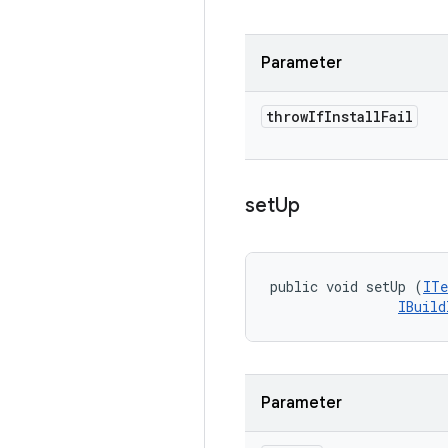
Parameter
throw
If
Install
Fail
set
Up
public void setUp (
ITe
IBuild
Parameter