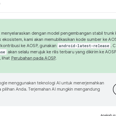
h
uk menyelaraskan dengan model pengembangan stabil trunk
tuk ekosistem, kami akan memublikasikan kode sumber ke A
kontribusi ke AOSP, gunakan
android-latest-release
. 
ase
akan selalu merujuk ke rilis terbaru yang dikirim ke AO
 lihat
Perubahan pada AOSP
.
gle menggunakan teknologi AI untuk menerjemahkan
a pilihan Anda. Terjemahan AI mungkin mengandung
Apakah in