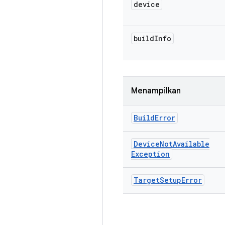
device
build
Info
Menampilkan
Build
Error
Device
Not
Available
Exception
Target
Setup
Error