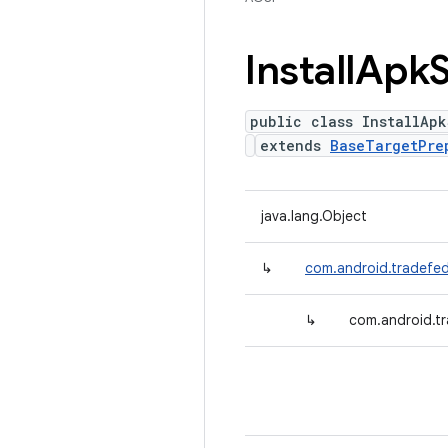
Install
Apk
public class InstallApk
extends
BaseTargetPre
java.lang.Object
↳
com.android.tradefed
↳
com.android.tr