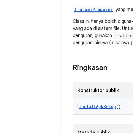
ITargetPreparer
yang men
Class ini hanya boleh diguna
yang ada di sistem file. Un
pengujian, gunakan
--alt-d
pengujian lainnya (misalnya, p
Ringkasan
Konstruktor publik
Install
Apk
Setup
()
Metode publik