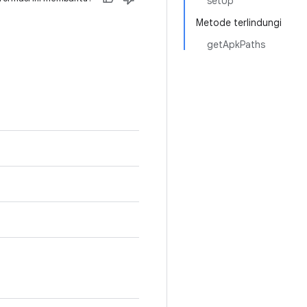
setUp
Metode terlindungi
getApkPaths