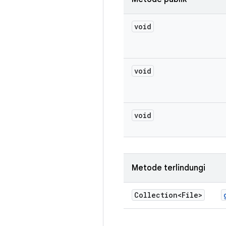
void
void
void
Metode terlindungi
Collection<File>