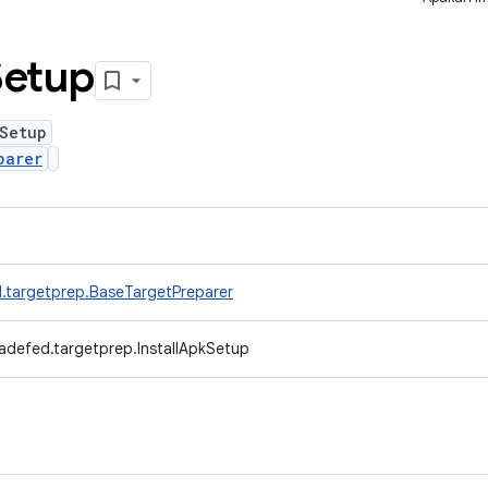
Setup
Setup
parer
.targetprep.BaseTargetPreparer
adefed.targetprep.InstallApkSetup