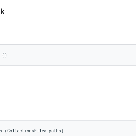
ik
 ()
s (Collection<File> paths)