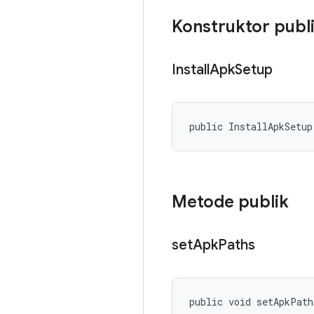
Konstruktor publ
Install
Apk
Setup
public InstallApkSetup
Metode publik
set
Apk
Paths
public void setApkPath