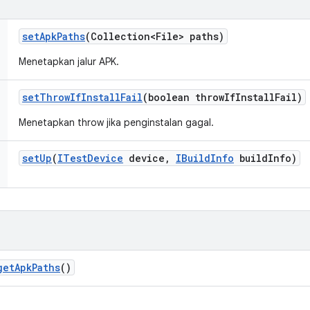
set
Apk
Paths
(Collection<File> paths)
Menetapkan jalur APK.
set
Throw
If
Install
Fail
(boolean throw
If
Install
Fail)
Menetapkan throw jika penginstalan gagal.
set
Up
(
ITest
Device
device
,
IBuild
Info
build
Info)
get
Apk
Paths
()