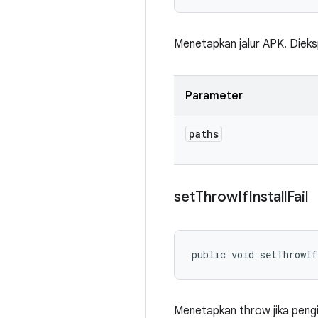
Menetapkan jalur APK. Dieks
Parameter
paths
set
Throw
If
Install
Fail
public void setThrowIf
Menetapkan throw jika pengi