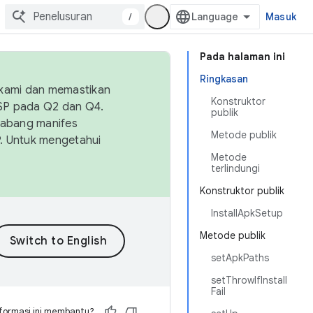
/
Masuk
Pada halaman ini
Ringkasan
 kami dan memastikan
Konstruktor
OSP pada Q2 dan Q4.
publik
Cabang manifes
Metode publik
SP. Untuk mengetahui
Metode
terlindungi
Konstruktor publik
InstallApkSetup
Metode publik
setApkPaths
setThrowIfInstall
Fail
formasi ini membantu?