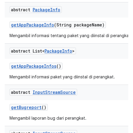
abstract
Package
Info
get
App
Package
Info
(String package
Name)
Mengambil informasi tentang paket yang diinstal di perangkat.
abstract List<
Package
Info
>
get
App
Package
Infos
()
Mengambil informasi paket yang diinstal di perangkat.
abstract
Input
Stream
Source
get
Bugreport
()
Mengambil laporan bug dari perangkat.