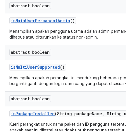
abstract boolean
is
Main
User
Permanent
Admin
()
Menampilkan apakah pengguna utama adalah admin permanen 
dihapus atau diturunkan ke status non-admin.
abstract boolean
is
Multi
User
Supported
()
Menampilkan apakah perangkat ini mendukung beberapa peng
berganti-ganti dengan login dan ruang yang dapat disesuaikan
abstract boolean
is
Package
Installed
(String package
Name
,
String use
Kueri perangkat untuk nama paket dan ID pengguna tertentu 
apakah saat ini diinstal atau tidak untuk pengguna tersebut.