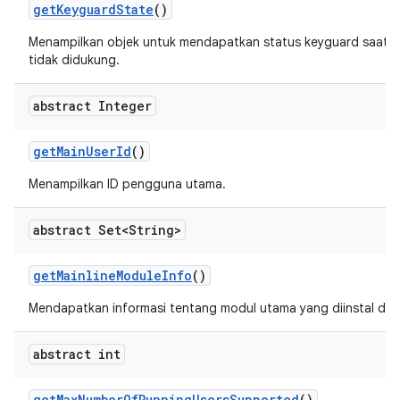
get
Keyguard
State
()
Menampilkan objek untuk mendapatkan status keyguard saat ini 
tidak didukung.
abstract Integer
get
Main
User
Id
()
Menampilkan ID pengguna utama.
abstract Set<String>
get
Mainline
Module
Info
()
Mendapatkan informasi tentang modul utama yang diinstal di 
abstract int
get
Max
Number
Of
Running
Users
Supported
()