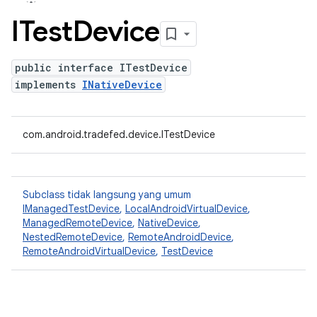
ITest
Device
public interface ITestDevice
implements
INativeDevice
com.android.tradefed.device.ITestDevice
Subclass tidak langsung yang umum
IManagedTestDevice
,
LocalAndroidVirtualDevice
,
ManagedRemoteDevice
,
NativeDevice
,
NestedRemoteDevice
,
RemoteAndroidDevice
,
RemoteAndroidVirtualDevice
,
TestDevice