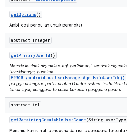
get
Options
()
Ambil opsi pengujian untuk perangkat.
abstract Integer
get
Primary
User
Id
()
Metode ini tidak digunakan lagi. getPrimaryUser tidak digunakan l
UserManager, gunakan
ERROR(/android.os.UserManager#getMainUserId())
un
pengguna lengkap pertama atau 0 untuk sistem. Perhatikan bah
tanpa layar, pengguna tersebut bukanlah pengguna penuh.
abstract int
get
Remaining
Creatable
User
Count
(String user
Type)
Menampilkan jumlah pengguna dari jenis pengguna tertentu ya