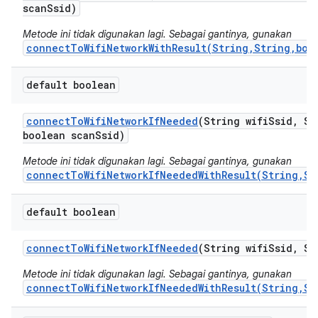
scan
Ssid)
Metode ini tidak digunakan lagi. Sebagai gantinya, gunakan
connectToWifiNetworkWithResult(String,String,boo
default boolean
connect
To
Wifi
Network
If
Needed
(String wifi
Ssid
,
Str
boolean scan
Ssid)
Metode ini tidak digunakan lagi. Sebagai gantinya, gunakan
connectToWifiNetworkIfNeededWithResult(String,St
default boolean
connect
To
Wifi
Network
If
Needed
(String wifi
Ssid
,
Str
Metode ini tidak digunakan lagi. Sebagai gantinya, gunakan
connectToWifiNetworkIfNeededWithResult(String,St