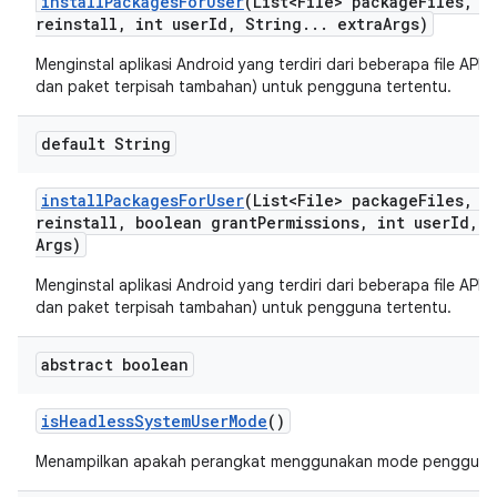
install
Packages
For
User
(List<File> package
Files
,
bo
reinstall
,
int user
Id
,
String
.
.
.
extra
Args)
Menginstal aplikasi Android yang terdiri dari beberapa file APK
dan paket terpisah tambahan) untuk pengguna tertentu.
default String
install
Packages
For
User
(List<File> package
Files
,
bo
reinstall
,
boolean grant
Permissions
,
int user
Id
,
S
Args)
Menginstal aplikasi Android yang terdiri dari beberapa file APK
dan paket terpisah tambahan) untuk pengguna tertentu.
abstract boolean
is
Headless
System
User
Mode
()
Menampilkan apakah perangkat menggunakan mode pengguna 