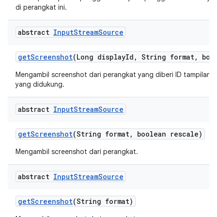
di perangkat ini.
abstract
Input
Stream
Source
get
Screenshot
(Long display
Id
,
String format
,
bool
Mengambil screenshot dari perangkat yang diberi ID tampilan 
yang didukung.
abstract
Input
Stream
Source
get
Screenshot
(String format
,
boolean rescale)
Mengambil screenshot dari perangkat.
abstract
Input
Stream
Source
get
Screenshot
(String format)