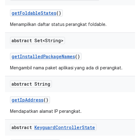
get
Foldable
States
()
Menampilkan daftar status perangkat foldable.
abstract Set<String>
get
Installed
Package
Names
()
Mengambil nama paket aplikasi yang ada di perangkat.
abstract String
get
Ip
Address
()
Mendapatkan alamat IP perangkat.
abstract
Keyguard
Controller
State