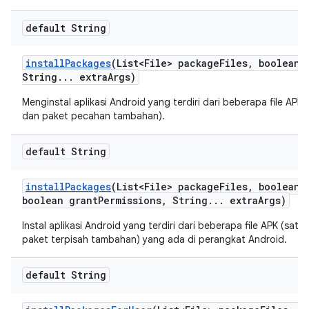
default String
install
Packages
(List<File> package
Files
,
boolean r
String
.
.
.
extra
Args)
Menginstal aplikasi Android yang terdiri dari beberapa file APK
dan paket pecahan tambahan).
default String
install
Packages
(List<File> package
Files
,
boolean r
boolean grant
Permissions
,
String
.
.
.
extra
Args)
Instal aplikasi Android yang terdiri dari beberapa file APK (sat
paket terpisah tambahan) yang ada di perangkat Android.
default String