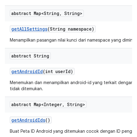
abstract Map<String
,
String>
get
All
Settings
(String namespace)
Menampilkan pasangan nilai kunci dari namespace yang diminta
abstract String
get
Android
Id
(int user
Id)
Menemukan dan menampilkan android-id yang terkait dengan user
tidak ditemukan.
abstract Map<Integer
,
String>
get
Android
Ids
()
Buat Peta ID Android yang ditemukan cocok dengan ID penggu