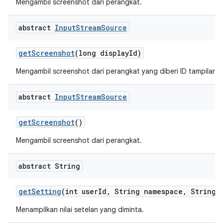
Mengambil screenshot dari perangkat.
abstract
Input
Stream
Source
get
Screenshot
(long display
Id)
Mengambil screenshot dari perangkat yang diberi ID tampilan.
abstract
Input
Stream
Source
get
Screenshot
()
Mengambil screenshot dari perangkat.
abstract String
get
Setting
(int user
Id
,
String namespace
,
String k
Menampilkan nilai setelan yang diminta.