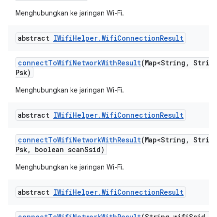
Menghubungkan ke jaringan Wi-Fi.
abstract
IWifi
Helper
.
Wifi
Connection
Result
connect
To
Wifi
Network
With
Result
(Map<String
,
String
Psk)
Menghubungkan ke jaringan Wi-Fi.
abstract
IWifi
Helper
.
Wifi
Connection
Result
connect
To
Wifi
Network
With
Result
(Map<String
,
String
Psk
,
boolean scan
Ssid)
Menghubungkan ke jaringan Wi-Fi.
abstract
IWifi
Helper
.
Wifi
Connection
Result
connect
To
Wifi
Network
With
Result
(String wifi
Ssid
,
S