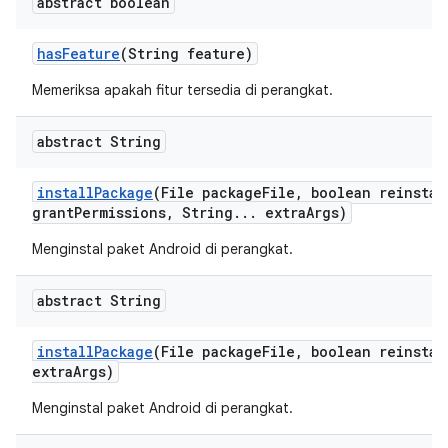
abstract boolean
has
Feature
(String feature)
Memeriksa apakah fitur tersedia di perangkat.
abstract String
install
Package
(File package
File
,
boolean reinstal
grant
Permissions
,
String
.
.
.
extra
Args)
Menginstal paket Android di perangkat.
abstract String
install
Package
(File package
File
,
boolean reinstal
extra
Args)
Menginstal paket Android di perangkat.