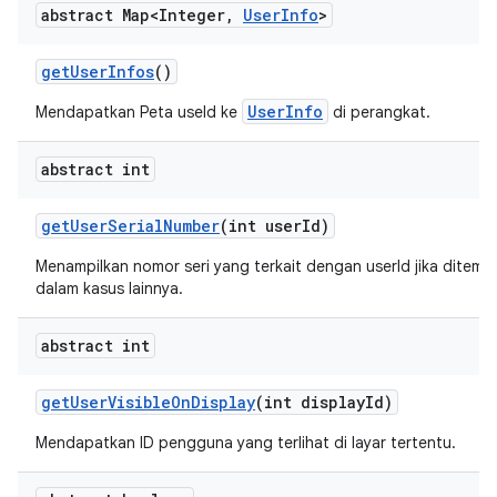
abstract Map<Integer
,
User
Info
>
get
User
Infos
()
UserInfo
Mendapatkan Peta useId ke
di perangkat.
abstract int
get
User
Serial
Number
(int user
Id)
Menampilkan nomor seri yang terkait dengan userId jika ditem
dalam kasus lainnya.
abstract int
get
User
Visible
On
Display
(int display
Id)
Mendapatkan ID pengguna yang terlihat di layar tertentu.