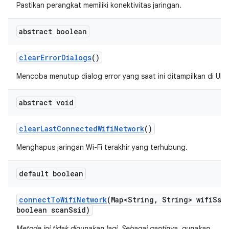
Pastikan perangkat memiliki konektivitas jaringan.
abstract boolean
clear
Error
Dialogs
()
Mencoba menutup dialog error yang saat ini ditampilkan di UI 
abstract void
clear
Last
Connected
Wifi
Network
()
Menghapus jaringan Wi-Fi terakhir yang terhubung.
default boolean
connect
To
Wifi
Network
(Map<String
,
String> wifi
Ssi
boolean scan
Ssid)
Metode ini tidak digunakan lagi. Sebagai gantinya, gunakan