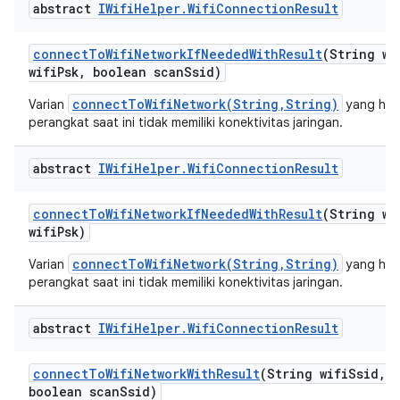
abstract
IWifi
Helper
.
Wifi
Connection
Result
connect
To
Wifi
Network
If
Needed
With
Result
(String wi
wifi
Psk
,
boolean scan
Ssid)
connectToWifiNetwork(String,String)
Varian
yang hany
perangkat saat ini tidak memiliki konektivitas jaringan.
abstract
IWifi
Helper
.
Wifi
Connection
Result
connect
To
Wifi
Network
If
Needed
With
Result
(String wi
wifi
Psk)
connectToWifiNetwork(String,String)
Varian
yang hany
perangkat saat ini tidak memiliki konektivitas jaringan.
abstract
IWifi
Helper
.
Wifi
Connection
Result
connect
To
Wifi
Network
With
Result
(String wifi
Ssid
,
S
boolean scan
Ssid)