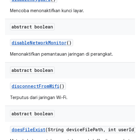
Mencoba menonaktifkan kunci layar.
abstract boolean
disable
Network
Monitor
()
Menonaktifkan pemantauan jaringan di perangkat.
abstract boolean
disconnect
From
Wifi
()
Terputus dari jaringan Wi-Fi.
abstract boolean
does
File
Exist
(String device
File
Path
,
int user
Id)