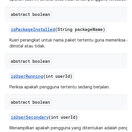
abstract boolean
is
Package
Installed
(String package
Name)
Kueri perangkat untuk nama paket tertentu guna memeriksa apa
diinstal atau tidak.
abstract boolean
is
User
Running
(int user
Id)
Periksa apakah pengguna tertentu sedang berjalan.
abstract boolean
is
User
Secondary
(int user
Id)
Menampilkan apakah pengguna yang ditentukan adalah pengg