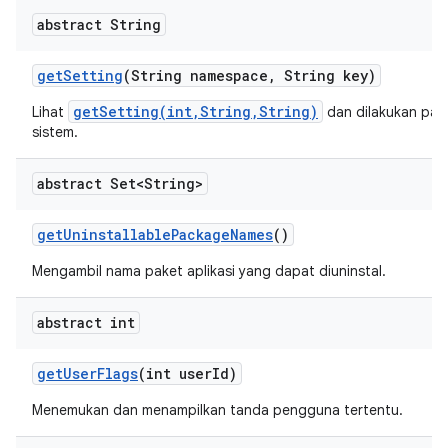
abstract String
get
Setting
(String namespace
,
String key)
getSetting(int,String,String)
Lihat
dan dilakukan pa
sistem.
abstract Set<String>
get
Uninstallable
Package
Names
()
Mengambil nama paket aplikasi yang dapat diuninstal.
abstract int
get
User
Flags
(int user
Id)
Menemukan dan menampilkan tanda pengguna tertentu.