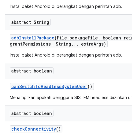
Instal paket Android di perangkat dengan perintah adb.
abstract String
adb
Install
Package
(File package
File
,
boolean reins
grant
Permissions
,
String
.
.
.
extra
Args)
Instal paket Android di perangkat dengan perintah adb.
abstract boolean
can
Switch
To
Headless
System
User
()
Menampilkan apakah pengguna SISTEM headless diizinkan untuk
abstract boolean
check
Connectivity
()