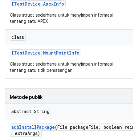
ITest
Device
.
Apex
Info
Class struct sederhana untuk menyimpan informasi
tentang satu APEX
class
ITest
Device
.
Mount
Point
Info
Class struct sederhana untuk menyimpan informasi
tentang satu titik pemasangan
Metode publik
abstract String
adb
Install
Package
(File package
File
,
boolean reins
.
extra
Args)