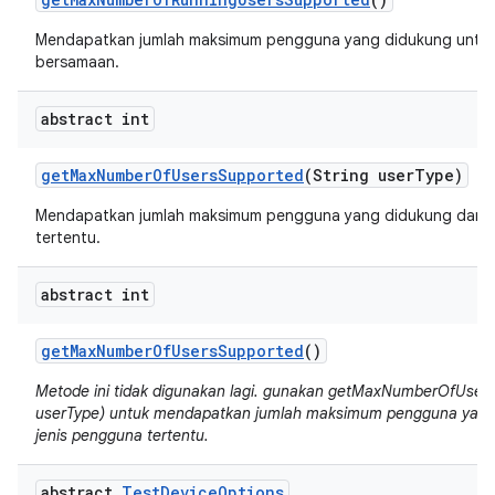
Mendapatkan jumlah maksimum pengguna yang didukung untuk 
bersamaan.
abstract int
get
Max
Number
Of
Users
Supported
(String user
Type)
Mendapatkan jumlah maksimum pengguna yang didukung dari j
tertentu.
abstract int
get
Max
Number
Of
Users
Supported
()
Metode ini tidak digunakan lagi. gunakan getMaxNumberOfUsers
userType) untuk mendapatkan jumlah maksimum pengguna yang
jenis pengguna tertentu.
abstract
Test
Device
Options