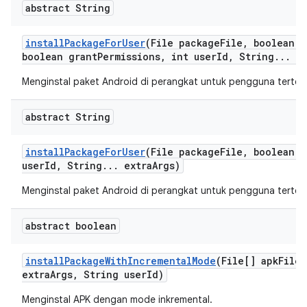
abstract String
install
Package
For
User
(File package
File
,
boolean r
boolean grant
Permissions
,
int user
Id
,
String
.
.
.
ex
Menginstal paket Android di perangkat untuk pengguna terten
abstract String
install
Package
For
User
(File package
File
,
boolean r
user
Id
,
String
.
.
.
extra
Args)
Menginstal paket Android di perangkat untuk pengguna terten
abstract boolean
install
Package
With
Incremental
Mode
(File[] apk
Files
extra
Args
,
String user
Id)
Menginstal APK dengan mode inkremental.