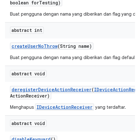
boolean for
Testing)
Buat pengguna dengan nama yang diberikan dan flag yang dis
abstract int
create
User
No
Throw
(String name)
Buat pengguna dengan nama yang diberikan dan flag default 0
abstract void
deregister
Device
Action
Receiver
(
IDevice
Action
Rece
Action
Receiver)
IDeviceActionReceiver
Menghapus
yang terdaftar.
abstract void
disable
Keyguard
()