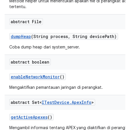
Metode helper untuk menentukan apakah file di perangkat ad
tertentu.
abstract File
dump
Heap
(String process
,
String device
Path)
Coba dump heap dari system_server.
abstract boolean
enable
Network
Monitor
()
Mengaktifkan pemantauan jaringan di perangkat.
abstract Set<
ITest
Device
.
Apex
Info
>
get
Active
Apexes
()
Mengambil informasi tentang APEX yang diaktifkan di perangka