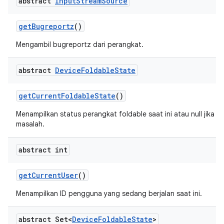
abstract
Input
Stream
Source
get
Bugreportz
()
Mengambil bugreportz dari perangkat.
abstract
Device
Foldable
State
get
Current
Foldable
State
()
Menampilkan status perangkat foldable saat ini atau null jika t
masalah.
abstract int
get
Current
User
()
Menampilkan ID pengguna yang sedang berjalan saat ini.
abstract Set<
Device
Foldable
State
>