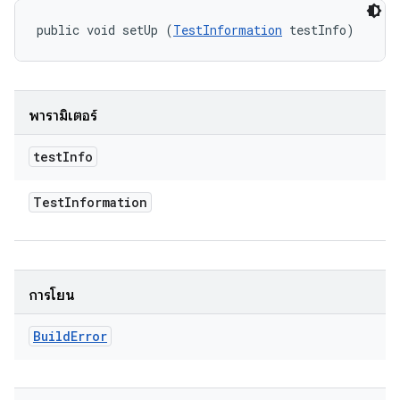
public void setUp (
TestInformation
 testInfo)
พารามิเตอร์
test
Info
Test
Information
การโยน
Build
Error