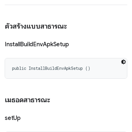
ตัวสร้างแบบสาธารณะ
Install
Build
Env
Apk
Setup
public InstallBuildEnvApkSetup ()
เมธอดสาธารณะ
set
Up