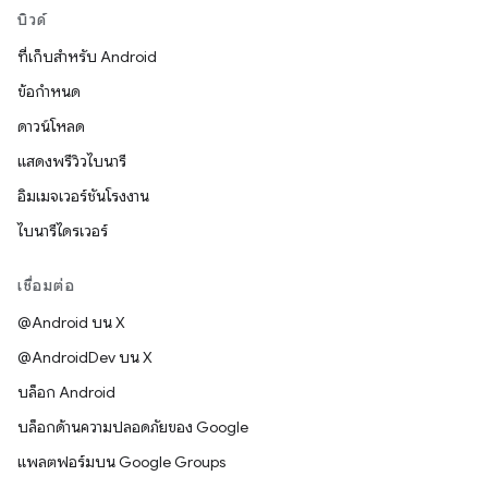
บิวด์
ที่เก็บสำหรับ Android
ข้อกำหนด
ดาวน์โหลด
แสดงพรีวิวไบนารี
อิมเมจเวอร์ชันโรงงาน
ไบนารีไดรเวอร์
เชื่อมต่อ
@Android บน X
@AndroidDev บน X
บล็อก Android
บล็อกด้านความปลอดภัยของ Google
แพลตฟอร์มบน Google Groups