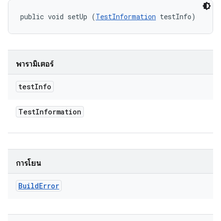
public void setUp (
TestInformation
 testInfo)
พารามิเตอร์
test
Info
Test
Information
การโยน
Build
Error