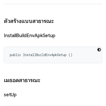
ตัวสร้างแบบสาธารณะ
Install
Build
Env
Apk
Setup
public InstallBuildEnvApkSetup ()
เมธอดสาธารณะ
set
Up