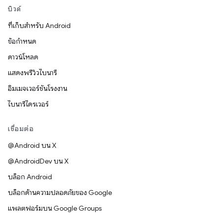
บิวด์
ที่เก็บสำหรับ Android
ข้อกำหนด
ดาวน์โหลด
แสดงพรีวิวไบนารี
อิมเมจเวอร์ชันโรงงาน
ไบนารีไดรเวอร์
เชื่อมต่อ
@Android บน X
@AndroidDev บน X
บล็อก Android
บล็อกด้านความปลอดภัยของ Google
แพลตฟอร์มบน Google Groups