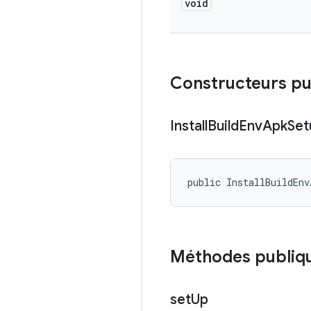
void
Constructeurs pu
Install
Build
Env
Apk
Set
public InstallBuildEnv
Méthodes publiq
set
Up