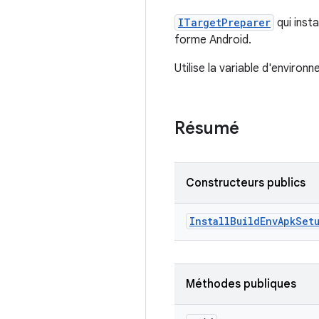
ITargetPreparer
qui inst
forme Android.
Utilise la variable d'enviro
Résumé
Constructeurs publics
Install
Build
Env
Apk
Set
Méthodes publiques