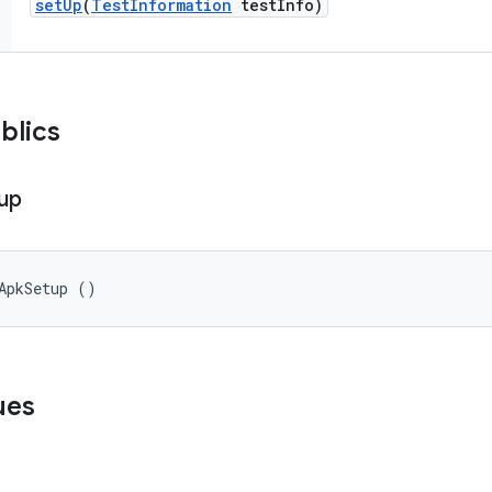
set
Up
(
Test
Information
test
Info)
blics
up
ApkSetup ()
ues