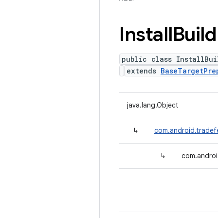
Install
Build
public class InstallBu
extends
BaseTargetPre
java.lang.Object
↳
com.android.tradef
↳
com.androi