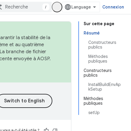
/
Connexion
Sur cette page
Résumé
antir la stabilité de la
Constructeurs
ème et au quatrième
publics
 La branche de fichier
Méthodes
récente envoyée à AOSP.
publiques
Constructeurs
publics
InstallBuildEnvAp
kSetup
Méthodes
publiques
setUp
 vous a-t-il été utile ?