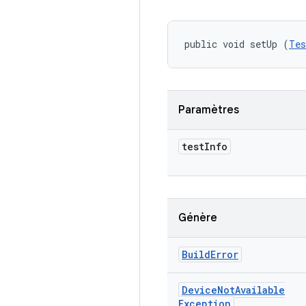
public void setUp (
Tes
Paramètres
test
Info
Génère
Build
Error
Device
Not
Available
Exception