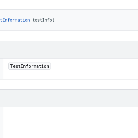
tInformation
 testInfo)
Test
Information