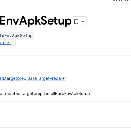
Env
Apk
Setup
ildEnvApkSetup
parer
ed.targetprep.BaseTargetPreparer
d.tradefed.targetprep.InstallBuildEnvApkSetup