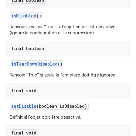
final boolean
is
Disabled
()
Renvoie la valeur "True" si l'objet entier est désactivé
(ignore la configuration et la suppression).
final boolean
is
Tear
Down
Disabled
()
Renvoie "True" si seule la fermeture doit être ignorée.
final void
set
Disable
(boolean is
Disabled)
Définit si l'objet doit être désactivé.
final void