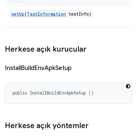
set
Up
(
Test
Information
test
Info)
Herkese açık kurucular
Install
Build
Env
Apk
Setup
public InstallBuildEnvApkSetup ()
Herkese açık yöntemler