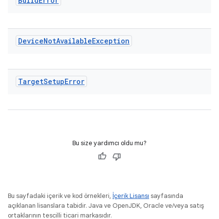
Build
Error
Device
Not
Available
Exception
Target
Setup
Error
Bu size yardımcı oldu mu?
Bu sayfadaki içerik ve kod örnekleri,
İçerik Lisansı
sayfasında
açıklanan lisanslara tabidir. Java ve OpenJDK, Oracle ve/veya satış
ortaklarının tescilli ticari markasıdır.