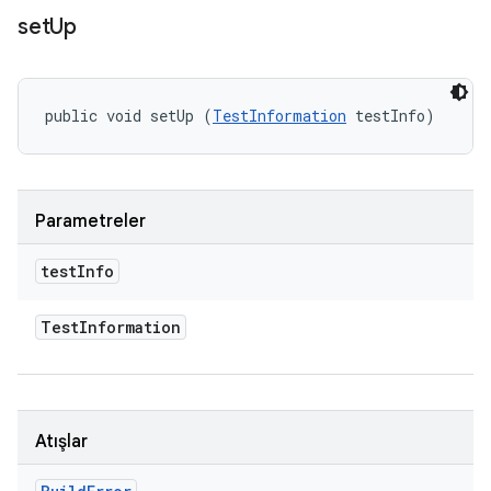
set
Up
public void setUp (
TestInformation
 testInfo)
Parametreler
test
Info
Test
Information
Atışlar