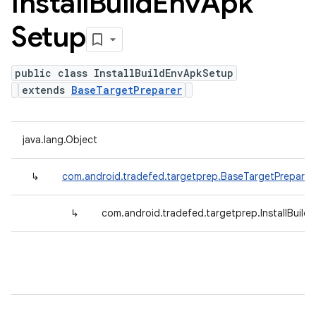
Install
Build
Env
Apk
Setup
public class InstallBuildEnvApkSetup
extends
BaseTargetPreparer
java.lang.Object
↳
com.android.tradefed.targetprep.BaseTargetPreparer
↳
com.android.tradefed.targetprep.InstallBuil