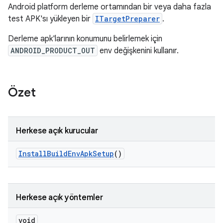
Android platform derleme ortamından bir veya daha fazla
test APK'sı yükleyen bir
ITargetPreparer
.
Derleme apk'larının konumunu belirlemek için
ANDROID_PRODUCT_OUT
env değişkenini kullanır.
Özet
Herkese açık kurucular
Install
Build
Env
Apk
Setup
()
Herkese açık yöntemler
void