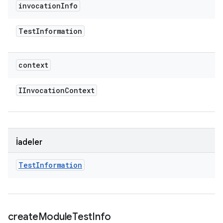
invocation
Info
Test
Information
context
IInvocation
Context
İadeler
Test
Information
create
Module
Test
Info