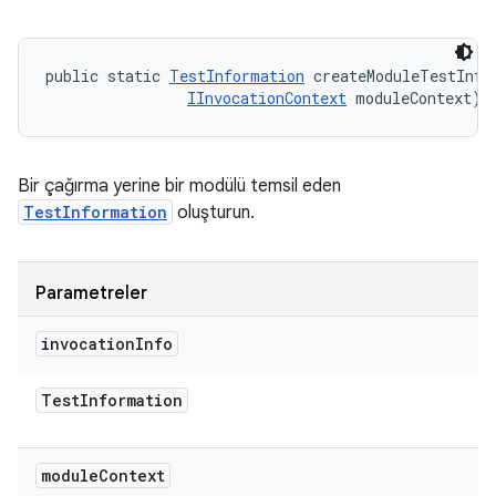
public static 
TestInformation
 createModuleTestInfo
IInvocationContext
 moduleContext)
Bir çağırma yerine bir modülü temsil eden
TestInformation
oluşturun.
Parametreler
invocation
Info
Test
Information
module
Context