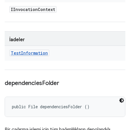
IInvocation
Context
İadeler
Test
Information
dependencies
Folder
public File dependenciesFolder ()
Bir çağırma işlemi için tüm bağımlılıkların depolandığı