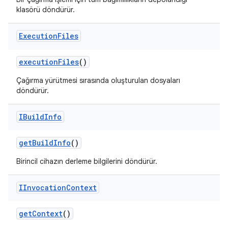
klasörü döndürür.
Execution
Files
execution
Files
()
Çağırma yürütmesi sırasında oluşturulan dosyaları
döndürür.
IBuild
Info
get
Build
Info
()
Birincil cihazın derleme bilgilerini döndürür.
IInvocation
Context
get
Context
()