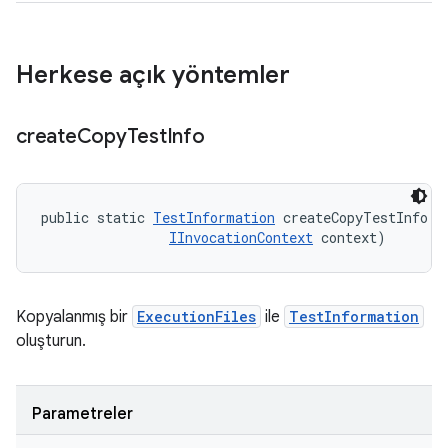
Herkese açık yöntemler
create
Copy
Test
Info
public static 
TestInformation
 createCopyTestInfo (
IInvocationContext
 context)
Kopyalanmış bir
ExecutionFiles
ile
TestInformation
oluşturun.
Parametreler