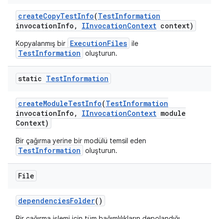
create
Copy
Test
Info
(
Test
Information
invocation
Info
,
IInvocation
Context
context)
ExecutionFiles
Kopyalanmış bir
ile
TestInformation
oluşturun.
static
Test
Information
create
Module
Test
Info
(
Test
Information
invocation
Info
,
IInvocation
Context
module
Context)
Bir çağırma yerine bir modülü temsil eden
TestInformation
oluşturun.
File
dependencies
Folder
()
Bir çağırma işlemi için tüm bağımlılıkların depolandığı