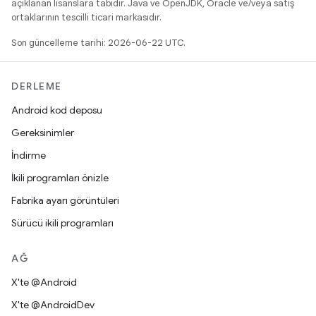
açıklanan lisanslara tabidir. Java ve OpenJDK, Oracle ve/veya satış
ortaklarının tescilli ticari markasıdır.
Son güncelleme tarihi: 2026-06-22 UTC.
DERLEME
Android kod deposu
Gereksinimler
İndirme
İkili programları önizle
Fabrika ayarı görüntüleri
Sürücü ikili programları
AĞ
X'te @Android
X'te @AndroidDev