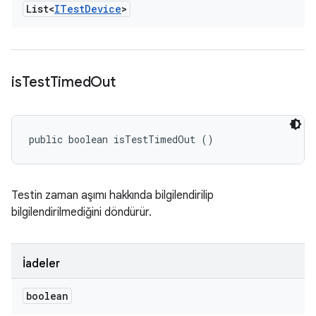
List<
ITest
Device
>
is
Test
Timed
Out
public boolean isTestTimedOut ()
Testin zaman aşımı hakkında bilgilendirilip
bilgilendirilmediğini döndürür.
İadeler
boolean