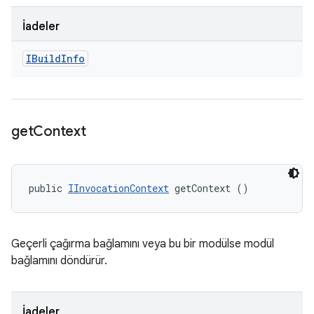
İadeler
IBuild
Info
get
Context
public 
IInvocationContext
 getContext ()
Geçerli çağırma bağlamını veya bu bir modülse modül
bağlamını döndürür.
İadeler