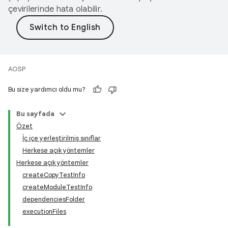
çevirilerinde hata olabilir.
AOSP
Bu size yardımcı oldu mu?
Bu sayfada
Özet
İç içe yerleştirilmiş sınıflar
Herkese açık yöntemler
Herkese açık yöntemler
createCopyTestInfo
createModuleTestInfo
dependenciesFolder
executionFiles