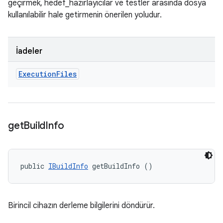
geçirmek, hedef_hazırlayıcılar ve testler arasında dosya
kullanılabilir hale getirmenin önerilen yoludur.
İadeler
Execution
Files
get
Build
Info
public 
IBuildInfo
 getBuildInfo ()
Birincil cihazın derleme bilgilerini döndürür.