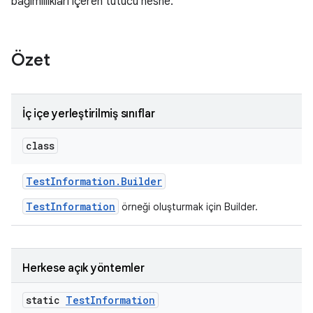
bağımlılıkları içeren tutucu nesne.
Özet
İç içe yerleştirilmiş sınıflar
class
Test
Information
.
Builder
TestInformation
örneği oluşturmak için Builder.
Herkese açık yöntemler
static
Test
Information