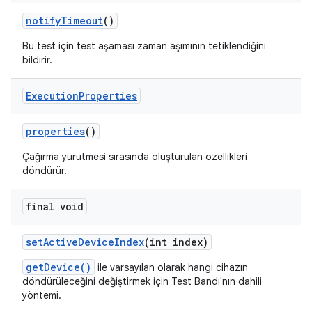
notify
Timeout
()
Bu test için test aşaması zaman aşımının tetiklendiğini
bildirir.
Execution
Properties
properties
()
Çağırma yürütmesi sırasında oluşturulan özellikleri
döndürür.
final void
set
Active
Device
Index
(int index)
getDevice()
ile varsayılan olarak hangi cihazın
döndürüleceğini değiştirmek için Test Bandı'nın dahili
yöntemi.