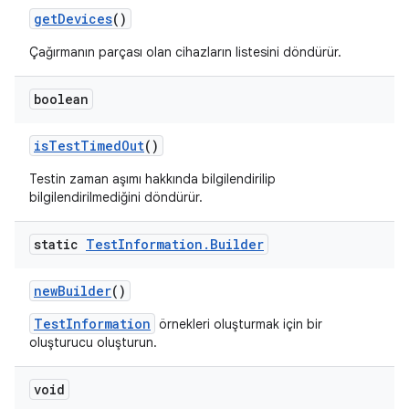
get
Devices
()
Çağırmanın parçası olan cihazların listesini döndürür.
boolean
is
Test
Timed
Out
()
Testin zaman aşımı hakkında bilgilendirilip
bilgilendirilmediğini döndürür.
static
Test
Information
.
Builder
new
Builder
()
TestInformation
örnekleri oluşturmak için bir
oluşturucu oluşturun.
void