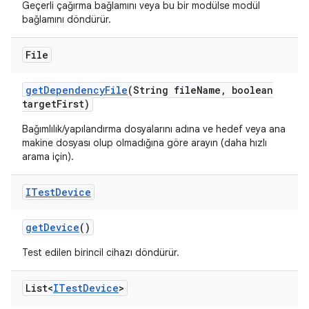
Geçerli çağırma bağlamını veya bu bir modülse modül
bağlamını döndürür.
File
get
Dependency
File
(String file
Name
,
boolean
target
First)
Bağımlılık/yapılandırma dosyalarını adına ve hedef veya ana
makine dosyası olup olmadığına göre arayın (daha hızlı
arama için).
ITest
Device
get
Device
()
Test edilen birincil cihazı döndürür.
List<
ITest
Device
>