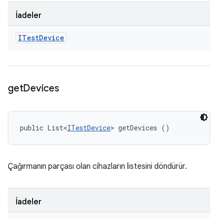
İadeler
ITest
Device
get
Devices
public List<
ITestDevice
> getDevices ()
Çağırmanın parçası olan cihazların listesini döndürür.
İadeler