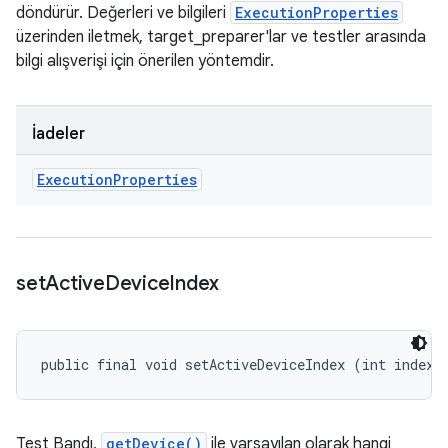
döndürür. Değerleri ve bilgileri
ExecutionProperties
üzerinden iletmek, target_preparer'lar ve testler arasında
bilgi alışverişi için önerilen yöntemdir.
İadeler
Execution
Properties
set
Active
Device
Index
public final void setActiveDeviceIndex (int index)
Test Bandı,
getDevice()
ile varsayılan olarak hangi