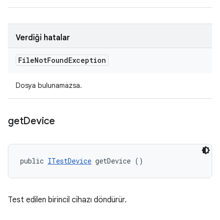
Verdiği hatalar
File
Not
Found
Exception
Dosya bulunamazsa.
get
Device
public 
ITestDevice
 getDevice ()
Test edilen birincil cihazı döndürür.