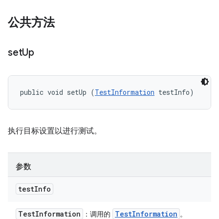
公共方法
set
Up
public void setUp (
TestInformation
 testInfo)
执行目标设置以进行测试。
参数
test
Info
Test
Information
Test
Information
：调用的
。