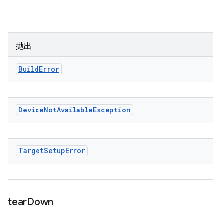
抛出
Build
Error
Device
Not
Available
Exception
Target
Setup
Error
tear
Down