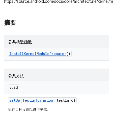
https://source.android.com/docs/core/architecture/kernel
摘要
公共构造函数
Install
Kernel
Module
Preparer
()
公共方法
void
set
Up
(
Test
Information
test
Info)
执行目标设置以进行测试。