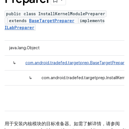
public class InstallKernelModulePreparer
extends
BaseTargetPreparer
implements
ILabPreparer
java.lang.Object
↳
com.android.tradefed.targetprep.BaseTargetPreparer
↳
com.android.tradefed.targetprep.InstallKerne
用于安装内核模块的目标准备器。如需了解详情，请参阅