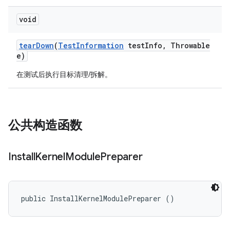
void
tear
Down
(
Test
Information
test
Info
,
Throwable
e)
在测试后执行目标清理/拆解。
公共构造函数
Install
Kernel
Module
Preparer
public InstallKernelModulePreparer ()