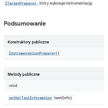
ITargetPreparer
, który wykonuje instrumentację
Podsumowanie
Konstruktory publiczne
Instrumentation
Preparer
()
Metody publiczne
void
set
Up
(
Test
Information
test
Info)