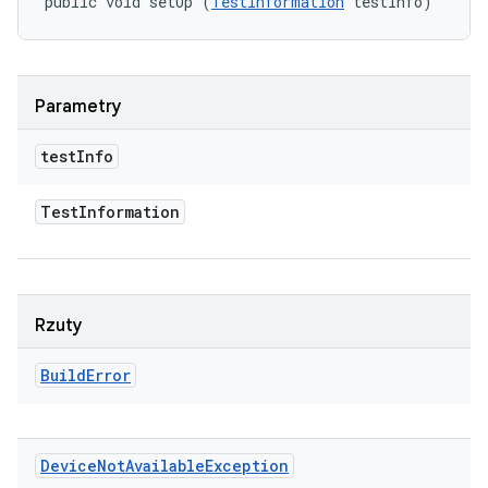
public void setUp (
TestInformation
 testInfo)
Parametry
test
Info
Test
Information
Rzuty
Build
Error
Device
Not
Available
Exception