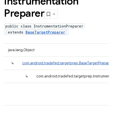
Instrumentation
Preparer
public class InstrumentationPreparer
extends
BaseTargetPreparer
java.lang.Object
↳
com.android.tradefed.targetprep.BaseTargetPreparer
↳
com.android.tradefed.targetprep.Instrumenta