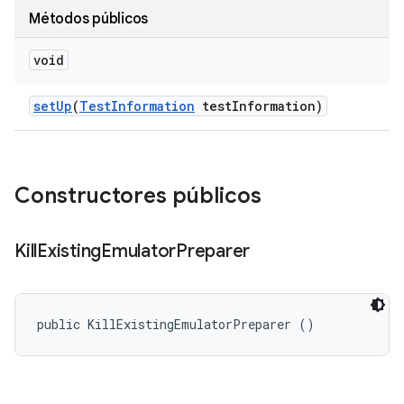
Métodos públicos
void
set
Up
(
Test
Information
test
Information)
Constructores públicos
Kill
Existing
Emulator
Preparer
public KillExistingEmulatorPreparer ()