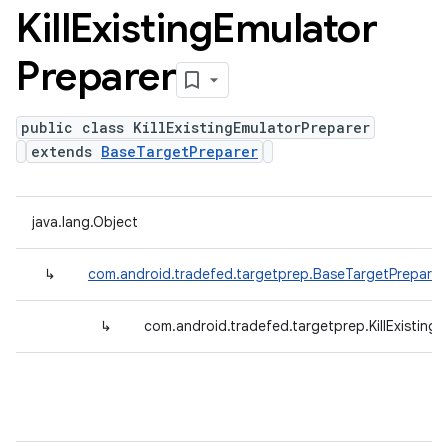
Kill
Existing
Emulator
Preparer
public class KillExistingEmulatorPreparer
extends
BaseTargetPreparer
java.lang.Object
↳
com.android.tradefed.targetprep.BaseTargetPreparer
↳
com.android.tradefed.targetprep.KillExisting