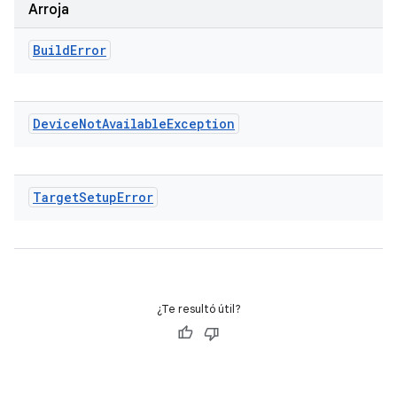
Arroja
Build
Error
Device
Not
Available
Exception
Target
Setup
Error
¿Te resultó útil?