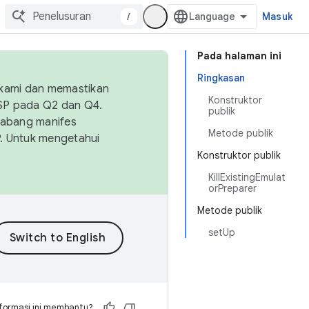
/
Masuk
Pada halaman ini
Ringkasan
 kami dan memastikan
Konstruktor
OSP pada Q2 dan Q4.
publik
Cabang manifes
Metode publik
SP. Untuk mengetahui
Konstruktor publik
KillExistingEmulat
orPreparer
Metode publik
setUp
formasi ini membantu?