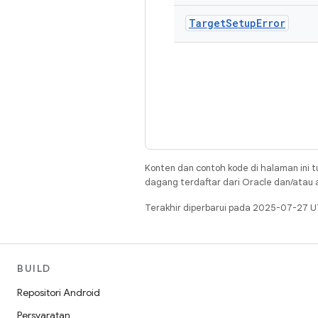
Target
Setup
Error
Konten dan contoh kode di halaman ini t
dagang terdaftar dari Oracle dan/atau af
Terakhir diperbarui pada 2025-07-27 U
BUILD
Repositori Android
Persyaratan