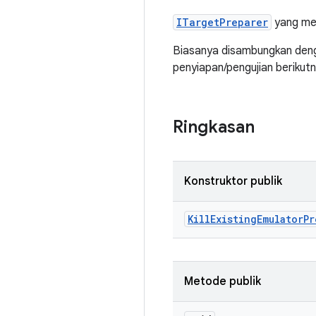
ITargetPreparer
yang men
Biasanya disambungkan den
penyiapan/pengujian berikutn
Ringkasan
Konstruktor publik
Kill
Existing
Emulator
Pr
Metode publik