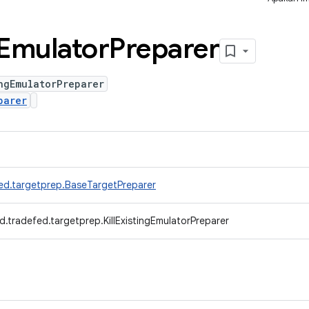
Emulator
Preparer
ngEmulatorPreparer
parer
ed.targetprep.BaseTargetPreparer
.tradefed.targetprep.KillExistingEmulatorPreparer