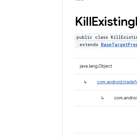
Kill
Existing
public class KillExisti
extends
BaseTargetPre
java.lang.Object
↳
com.android.tradef
↳
com.android