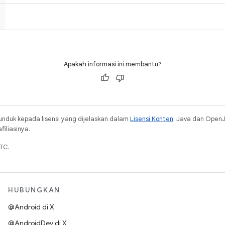
Apakah informasi ini membantu?
unduk kepada lisensi yang dijelaskan dalam
Lisensi Konten
. Java dan Open
iliasinya.
TC.
HUBUNGKAN
@Android di X
@AndroidDev di X