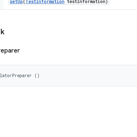
set
Up
(
Test
Information
test
Information)
ik
reparer
ulatorPreparer ()