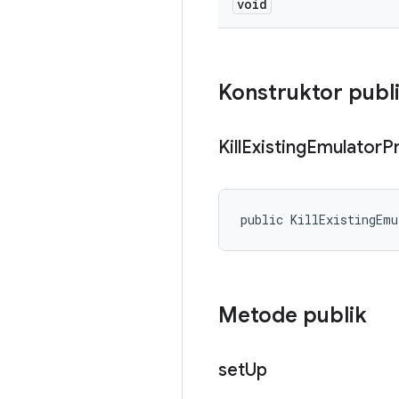
void
Konstruktor publ
Kill
Existing
Emulator
P
public KillExistingEm
Metode publik
set
Up