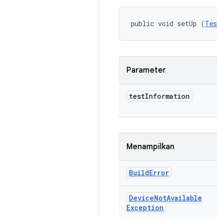
public void setUp (
Tes
Parameter
test
Information
Menampilkan
Build
Error
Device
Not
Available
Exception