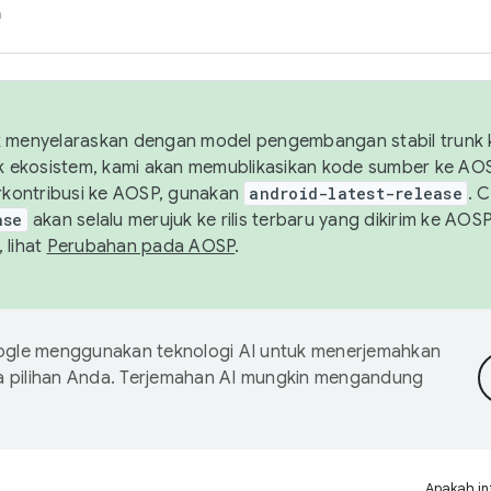
h
uk menyelaraskan dengan model pengembangan stabil trunk
tuk ekosistem, kami akan memublikasikan kode sumber ke A
kontribusi ke AOSP, gunakan
android-latest-release
. 
ase
akan selalu merujuk ke rilis terbaru yang dikirim ke AO
 lihat
Perubahan pada AOSP
.
gle menggunakan teknologi AI untuk menerjemahkan
a pilihan Anda. Terjemahan AI mungkin mengandung
Apakah in