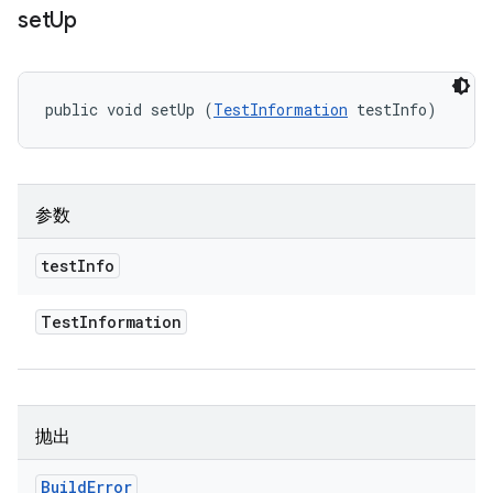
set
Up
public void setUp (
TestInformation
 testInfo)
参数
test
Info
Test
Information
抛出
Build
Error