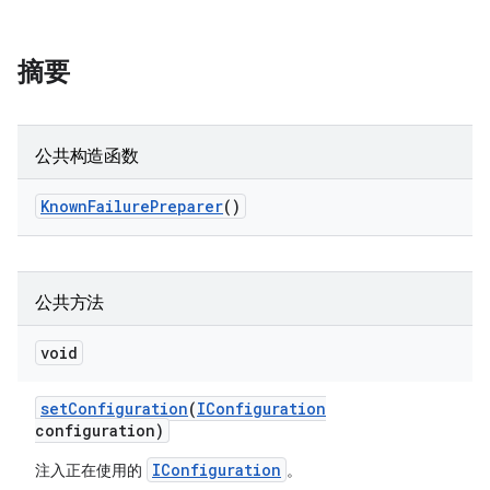
摘要
公共构造函数
Known
Failure
Preparer
()
公共方法
void
set
Configuration
(
IConfiguration
configuration)
IConfiguration
注入正在使用的
。