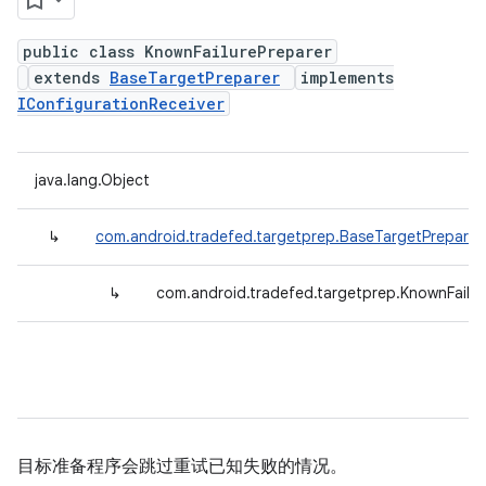
public class KnownFailurePreparer
extends
BaseTargetPreparer
implements
IConfigurationReceiver
java.lang.Object
↳
com.android.tradefed.targetprep.BaseTargetPreparer
↳
com.android.tradefed.targetprep.KnownFailur
目标准备程序会跳过重试已知失败的情况。