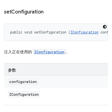
set
Configuration
public void setConfiguration (
IConfiguration
 confi
注入正在使用的
IConfiguration
。
参数
configuration
IConfiguration