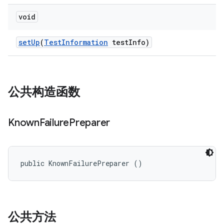
void
set
Up
(
Test
Information
test
Info)
公共构造函数
Known
Failure
Preparer
public KnownFailurePreparer ()
公共方法