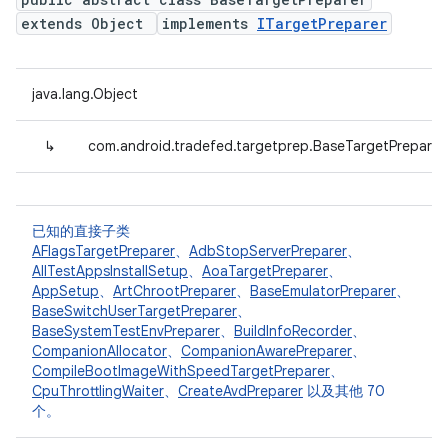
extends Object
implements
ITargetPreparer
java.lang.Object
↳
com.android.tradefed.targetprep.BaseTargetPreparer
已知的直接子类
AFlagsTargetPreparer
、
AdbStopServerPreparer
、
AllTestAppsInstallSetup
、
AoaTargetPreparer
、
AppSetup
、
ArtChrootPreparer
、
BaseEmulatorPreparer
、
BaseSwitchUserTargetPreparer
、
BaseSystemTestEnvPreparer
、
BuildInfoRecorder
、
CompanionAllocator
、
CompanionAwarePreparer
、
CompileBootImageWithSpeedTargetPreparer
、
CpuThrottlingWaiter
、
CreateAvdPreparer
以及其他 70
个。