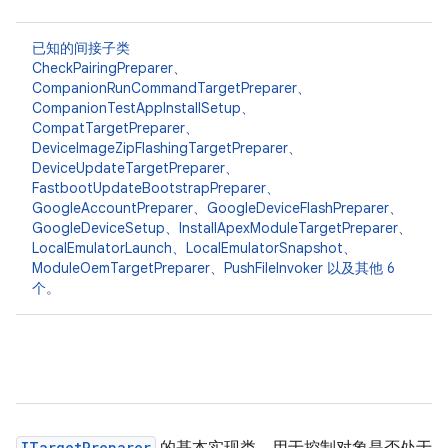
已知的间接子类
CheckPairingPreparer
、
CompanionRunCommandTargetPreparer
、
CompanionTestAppInstallSetup
、
CompatTargetPreparer
、
DeviceImageZipFlashingTargetPreparer
、
DeviceUpdateTargetPreparer
、
FastbootUpdateBootstrapPreparer
、
GoogleAccountPreparer
、GoogleDeviceFlashPreparer
、
GoogleDeviceSetup
、InstallApexModuleTargetPreparer
、
LocalEmulatorLaunch
、LocalEmulatorSnapshot
、
ModuleOemTargetPreparer
、PushFileInvoker
以及其他 6
个。
ITargetPreparer