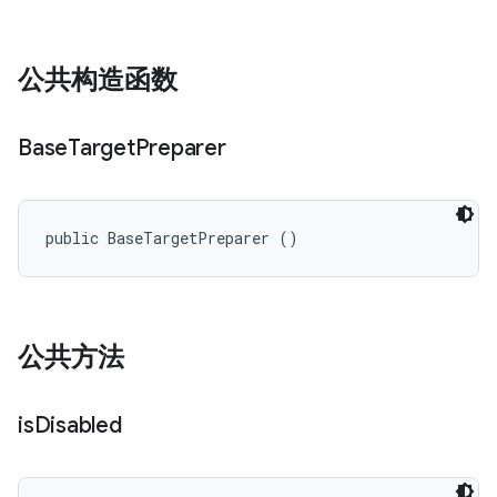
公共构造函数
Base
Target
Preparer
public BaseTargetPreparer ()
公共方法
is
Disabled