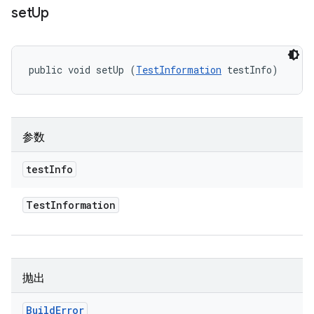
set
Up
public void setUp (
TestInformation
 testInfo)
参数
test
Info
Test
Information
抛出
Build
Error