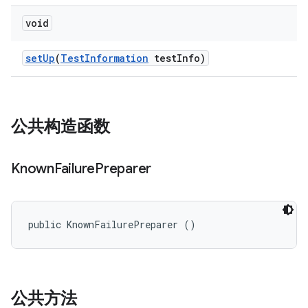
void
set
Up
(
Test
Information
test
Info)
公共构造函数
Known
Failure
Preparer
public KnownFailurePreparer ()
公共方法