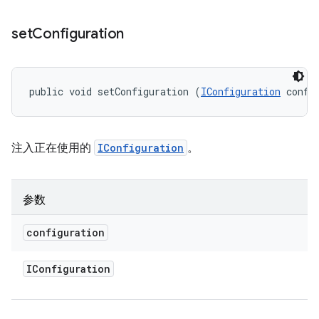
set
Configuration
public void setConfiguration (
IConfiguration
 confi
注入正在使用的
IConfiguration
。
参数
configuration
IConfiguration