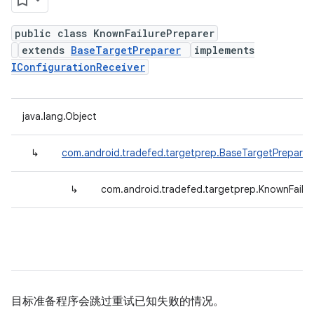
public class KnownFailurePreparer
extends
BaseTargetPreparer
implements
IConfigurationReceiver
java.lang.Object
↳
com.android.tradefed.targetprep.BaseTargetPreparer
↳
com.android.tradefed.targetprep.KnownFailur
目标准备程序会跳过重试已知失败的情况。