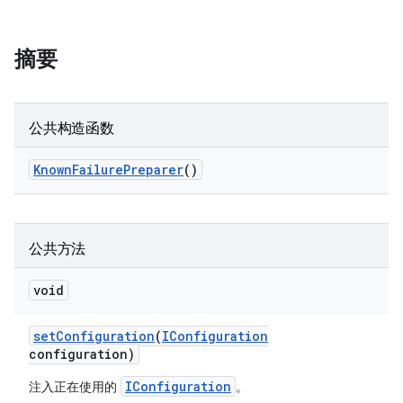
摘要
公共构造函数
Known
Failure
Preparer
()
公共方法
void
set
Configuration
(
IConfiguration
configuration)
IConfiguration
注入正在使用的
。