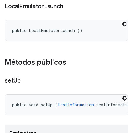
Local
Emulator
Launch
public LocalEmulatorLaunch ()
Métodos públicos
set
Up
public void setUp (
TestInformation
 testInformation