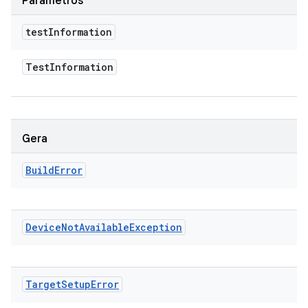
Parâmetros
test
Information
Test
Information
Gera
Build
Error
Device
Not
Available
Exception
Target
Setup
Error