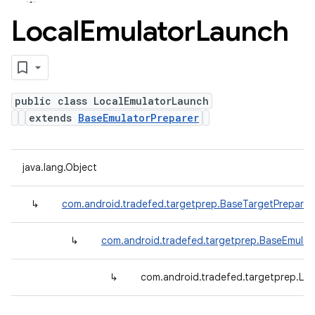
Local
Emulator
Launch
public class LocalEmulatorLaunch
extends
BaseEmulatorPreparer
java.lang.Object
↳
com.android.tradefed.targetprep.BaseTargetPreparer
↳
com.android.tradefed.targetprep.BaseEmulat
↳
com.android.tradefed.targetprep.Lo