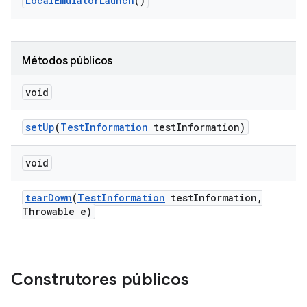
Local
Emulator
Launch
()
Métodos públicos
void
set
Up
(
Test
Information
test
Information)
void
tear
Down
(
Test
Information
test
Information
,
Throwable e)
Construtores públicos