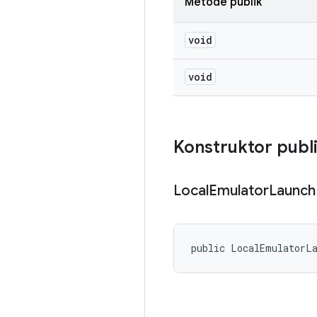
Metode publik
void
void
Konstruktor publ
Local
Emulator
Launch
public LocalEmulatorL