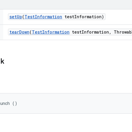
set
Up
(
Test
Information
test
Information)
tear
Down
(
Test
Information
test
Information
,
Throwab
ik
aunch ()