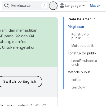
/
Masuk
Pada halaman ini
Ringkasan
 kami dan memastikan
Konstruktor
OSP pada Q2 dan Q4.
publik
Cabang manifes
Metode publik
SP. Untuk mengetahui
Konstruktor publik
LocalEmulatorLa
unch
Metode publik
setUp
tearDown
formasi ini membantu?