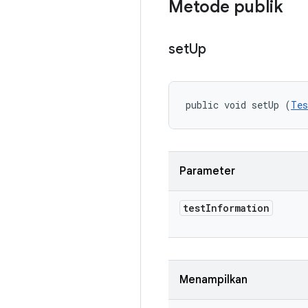
Metode publik
set
Up
public void setUp (
Tes
Parameter
test
Information
Menampilkan