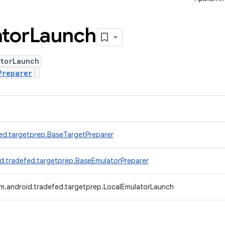
tor
Launch
atorLaunch
Preparer
ed.targetprep.BaseTargetPreparer
d.tradefed.targetprep.BaseEmulatorPreparer
m.android.tradefed.targetprep.LocalEmulatorLaunch