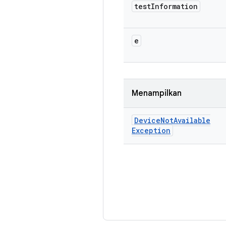
test
Information
e
Menampilkan
Device
Not
Available
Exception