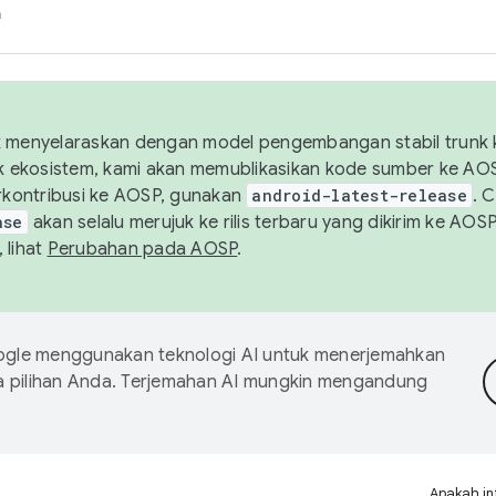
h
uk menyelaraskan dengan model pengembangan stabil trunk
tuk ekosistem, kami akan memublikasikan kode sumber ke A
kontribusi ke AOSP, gunakan
android-latest-release
. 
ase
akan selalu merujuk ke rilis terbaru yang dikirim ke AO
 lihat
Perubahan pada AOSP
.
gle menggunakan teknologi AI untuk menerjemahkan
a pilihan Anda. Terjemahan AI mungkin mengandung
Apakah in