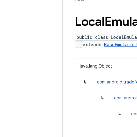
Local
Emula
public class LocalEmul
extends
BaseEmulator
java.lang.Object
↳
com.android.tradef
↳
com.androi
↳
co