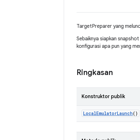
TargetPreparer yang meluncur
Sebaiknya siapkan snapshot
konfigurasi apa pun yang men
Ringkasan
Konstruktor publik
Local
Emulator
Launch
()