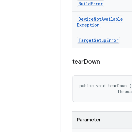
Build
Error
Device
Not
Available
Exception
Target
Setup
Error
tear
Down
public void tearDown (
                Throwa
Parameter