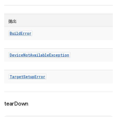
抛出
Build
Error
Device
Not
Available
Exception
Target
Setup
Error
tear
Down