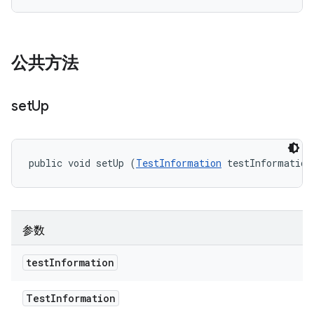
公共方法
set
Up
public void setUp (
TestInformation
 testInformation
参数
test
Information
Test
Information