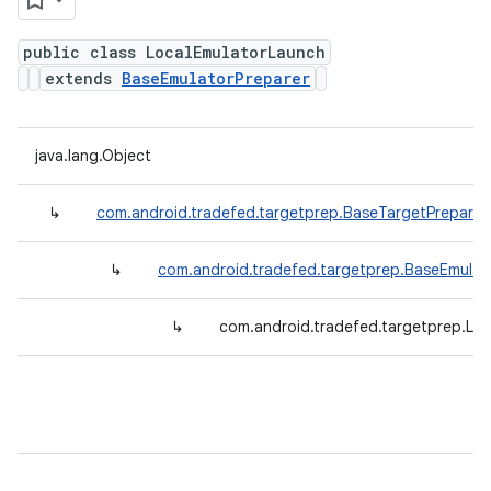
public class LocalEmulatorLaunch
extends
BaseEmulatorPreparer
java.lang.Object
↳
com.android.tradefed.targetprep.BaseTargetPreparer
↳
com.android.tradefed.targetprep.BaseEmulat
↳
com.android.tradefed.targetprep.Lo