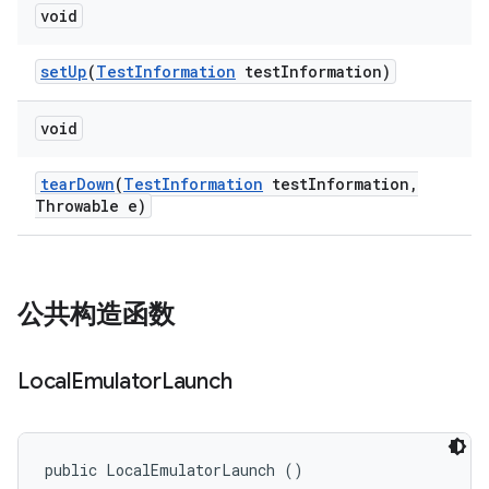
void
set
Up
(
Test
Information
test
Information)
void
tear
Down
(
Test
Information
test
Information
,
Throwable e)
公共构造函数
Local
Emulator
Launch
public LocalEmulatorLaunch ()